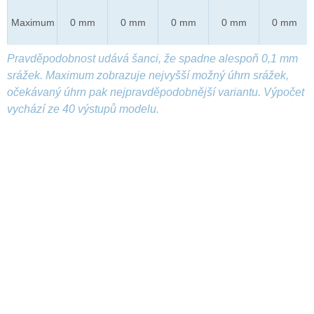
Maximum
0 mm
0 mm
0 mm
0 mm
0 mm
Pravděpodobnost udává šanci, že spadne alespoň 0,1 mm
srážek. Maximum zobrazuje nejvyšší možný úhrn srážek,
očekávaný úhrn pak nejpravděpodobnější variantu. Výpočet
vychází ze 40 výstupů modelu.