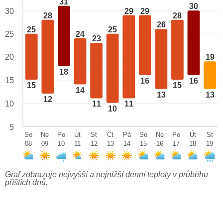
31
30
29
29
30
28
28
26
25
25
24
25
23
20
19
18
15
16
16
15
15
14
13
13
12
10
11
11
10
5
So
Ne
Po
Út
St
Čt
Pá
So
Ne
Po
Út
St
08
09
10
11
12
13
14
15
16
17
18
19
Graf zobrazuje nejvyšší a nejnižší denní teploty v průběhu
příštích dnů.