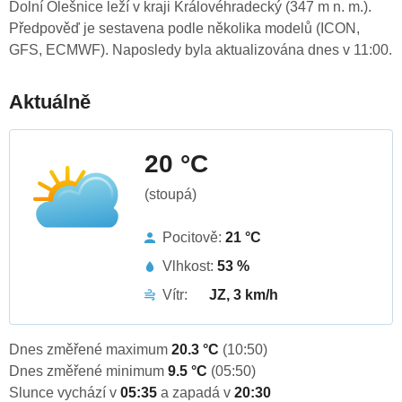
Dolní Olešnice leží v kraji Královéhradecký (347 m n. m.).
Předpověď je sestavena podle několika modelů (ICON,
GFS, ECMWF). Naposledy byla aktualizována dnes v 11:00.
Aktuálně
20 °C
(stoupá)
Pocitově:
21 °C
Vlhkost:
53 %
Vítr:
JZ, 3 km/h
Dnes změřené maximum
20.3 °C
(10:50)
Dnes změřené minimum
9.5 °C
(05:50)
Slunce vychází v
05:35
a zapadá v
20:30