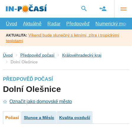
Přejít
na
hlavní
obsah
Úvod
Aktuálně
Radar
Předpověď
Numerický model
Víkend bude slunečný s letními, zítra i tropickými
AKTUALITA:
teplotami
Úvod
Předpověď počasí
Královéhradecký kraj
Dolní Olešnice
PŘEDPOVĚĎ POČASÍ
Dolní Olešnice
Označit jako domovské město
Počasí
Slunce a Měsíc
Kvalita ovzduší