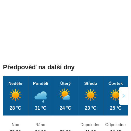
Předpověď na další dny
Neděle
Pondělí
Úterý
Středa
Čtvrtek
28 °C
31 °C
24 °C
23 °C
25 °C
Noc
Ráno
Dopoledne
Odpoledne