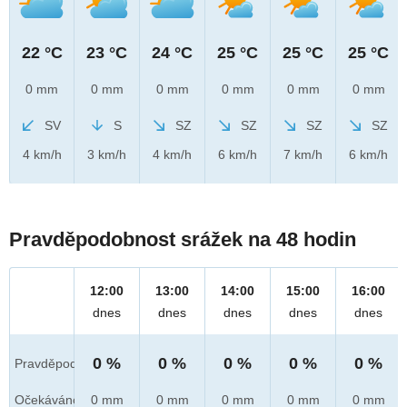
22 °C
23 °C
24 °C
25 °C
25 °C
25 °C
0 mm
0 mm
0 mm
0 mm
0 mm
0 mm
SV
S
SZ
SZ
SZ
SZ
4 km/h
3 km/h
4 km/h
6 km/h
7 km/h
6 km/h
Pravděpodobnost srážek na 48 hodin
12:00
13:00
14:00
15:00
16:00
dnes
dnes
dnes
dnes
dnes
0 %
0 %
0 %
0 %
0 %
Pravděpod.
Očekáváno
0 mm
0 mm
0 mm
0 mm
0 mm