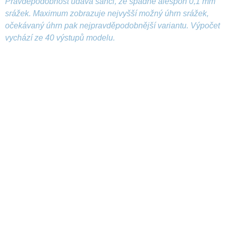
Pravděpodobnost udává šanci, že spadne alespoň 0,1 mm
srážek. Maximum zobrazuje nejvyšší možný úhrn srážek,
očekávaný úhrn pak nejpravděpodobnější variantu. Výpočet
vychází ze 40 výstupů modelu.