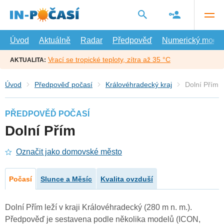
Přejít
na
hlavní
obsah
Úvod
Aktuálně
Radar
Předpověď
Numerický model
Vrací se tropické teploty, zítra až 35 °C
AKTUALITA:
Úvod
Předpověď počasí
Královéhradecký kraj
Dolní Přím
PŘEDPOVĚĎ POČASÍ
Dolní Přím
Označit jako domovské město
Počasí
Slunce a Měsíc
Kvalita ovzduší
Dolní Přím leží v kraji Královéhradecký (280 m n. m.).
Předpověď je sestavena podle několika modelů (ICON,