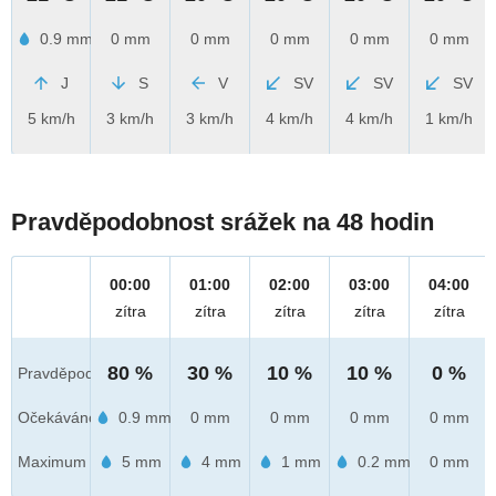
0.9 mm
0 mm
0 mm
0 mm
0 mm
0 mm
J
S
V
SV
SV
SV
5 km/h
3 km/h
3 km/h
4 km/h
4 km/h
1 km/h
Pravděpodobnost srážek na 48 hodin
00:00
01:00
02:00
03:00
04:00
zítra
zítra
zítra
zítra
zítra
80 %
30 %
10 %
10 %
0 %
Pravděpod.
Očekáváno
0.9 mm
0 mm
0 mm
0 mm
0 mm
Maximum
5 mm
4 mm
1 mm
0.2 mm
0 mm