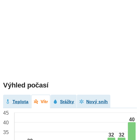
Výhled počasí
Teplota
Vítr
Srážky
Nový sníh
45
40
40
35
32
32