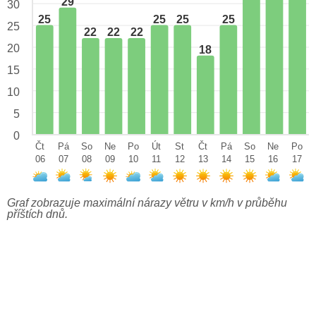
29
30
25
25
25
25
25
22
22
22
20
18
15
10
5
0
Čt
Pá
So
Ne
Po
Út
St
Čt
Pá
So
Ne
Po
06
07
08
09
10
11
12
13
14
15
16
17
Graf zobrazuje maximální nárazy větru v km/h v průběhu
příštích dnů.