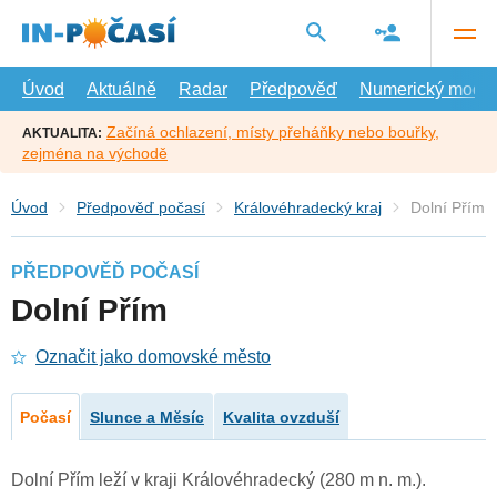
Přejít
na
hlavní
obsah
Úvod
Aktuálně
Radar
Předpověď
Numerický model
Začíná ochlazení, místy přeháňky nebo bouřky,
AKTUALITA:
zejména na východě
Úvod
Předpověď počasí
Královéhradecký kraj
Dolní Přím
PŘEDPOVĚĎ POČASÍ
Dolní Přím
Označit jako domovské město
Počasí
Slunce a Měsíc
Kvalita ovzduší
Dolní Přím leží v kraji Královéhradecký (280 m n. m.).