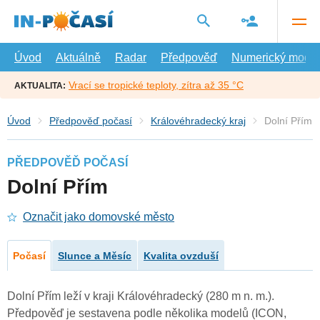
Přejít
na
hlavní
obsah
Úvod
Aktuálně
Radar
Předpověď
Numerický model
Vrací se tropické teploty, zítra až 35 °C
AKTUALITA:
Úvod
Předpověď počasí
Královéhradecký kraj
Dolní Přím
PŘEDPOVĚĎ POČASÍ
Dolní Přím
Označit jako domovské město
Počasí
Slunce a Měsíc
Kvalita ovzduší
Dolní Přím leží v kraji Královéhradecký (280 m n. m.).
Předpověď je sestavena podle několika modelů (ICON,