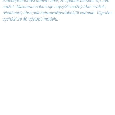
Pravděpodobnost udává šanci, že spadne alespoň 0,1 mm
srážek. Maximum zobrazuje nejvyšší možný úhrn srážek,
očekávaný úhrn pak nejpravděpodobnější variantu. Výpočet
vychází ze 40 výstupů modelu.