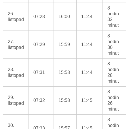
8
26.
hodin
07:28
16:00
11:44
listopad
32
minut
8
27.
hodin
07:29
15:59
11:44
listopad
30
minut
8
28.
hodin
07:31
15:58
11:44
listopad
28
minut
8
29.
hodin
07:32
15:58
11:45
listopad
26
minut
8
30.
hodin
07:33
15:57
11:45