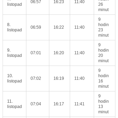
06:57
16:23
11:40
listopad
26
minut
9
8.
hodin
06:59
16:22
11:40
listopad
23
minut
9
9.
hodin
07:01
16:20
11:40
listopad
20
minut
9
10.
hodin
07:02
16:19
11:40
listopad
16
minut
9
11.
hodin
07:04
16:17
11:41
listopad
13
minut