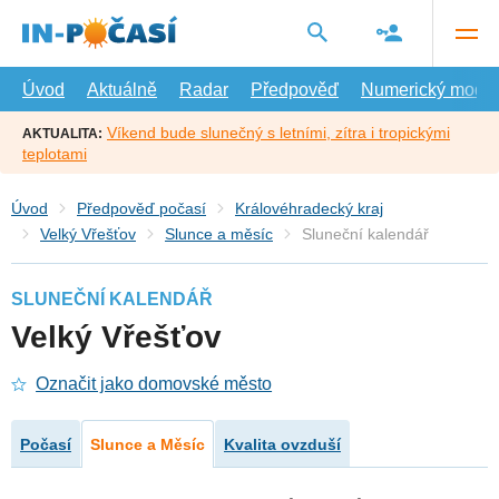
Přejít
na
hlavní
obsah
Úvod
Aktuálně
Radar
Předpověď
Numerický model
Víkend bude slunečný s letními, zítra i tropickými
AKTUALITA:
teplotami
Úvod
Předpověď počasí
Královéhradecký kraj
Velký Vřešťov
Slunce a měsíc
Sluneční kalendář
SLUNEČNÍ KALENDÁŘ
Velký Vřešťov
Označit jako domovské město
Počasí
Slunce a Měsíc
Kvalita ovzduší