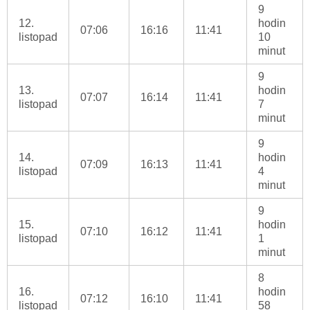
9
12.
hodin
07:06
16:16
11:41
listopad
10
minut
9
13.
hodin
07:07
16:14
11:41
listopad
7
minut
9
14.
hodin
07:09
16:13
11:41
listopad
4
minut
9
15.
hodin
07:10
16:12
11:41
listopad
1
minut
8
16.
hodin
07:12
16:10
11:41
listopad
58