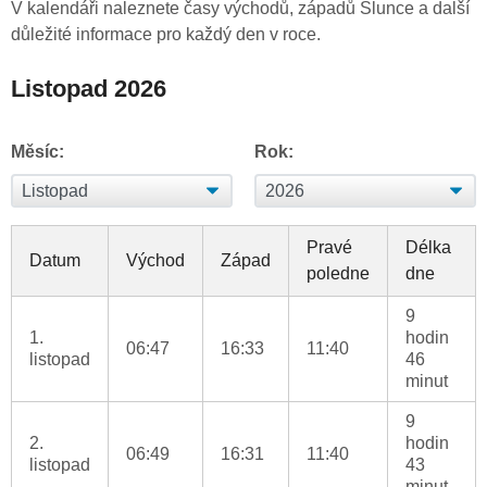
V kalendáři naleznete časy východů, západů Slunce a další
důležité informace pro každý den v roce.
Listopad 2026
Měsíc:
Rok:
Pravé
Délka
Datum
Východ
Západ
poledne
dne
9
1.
hodin
06:47
16:33
11:40
listopad
46
minut
9
2.
hodin
06:49
16:31
11:40
listopad
43
minut