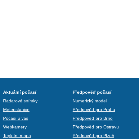
Aktuální počasí
Předpověď počasí
Radarové snímky
Numerický model
Meteostanice
Předpověď pro Prahu
Počasí u vás
Předpověď pro Brno
Webkamery
Předpověď pro Ostravu
Teplotní mapa
Předpověď pro Plzeň