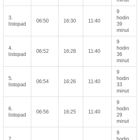
9
3.
hodin
06:50
16:30
11:40
listopad
39
minut
9
4.
hodin
06:52
16:28
11:40
listopad
36
minut
9
5.
hodin
06:54
16:26
11:40
listopad
33
minut
9
6.
hodin
06:56
16:25
11:40
listopad
29
minut
9
7.
hodin