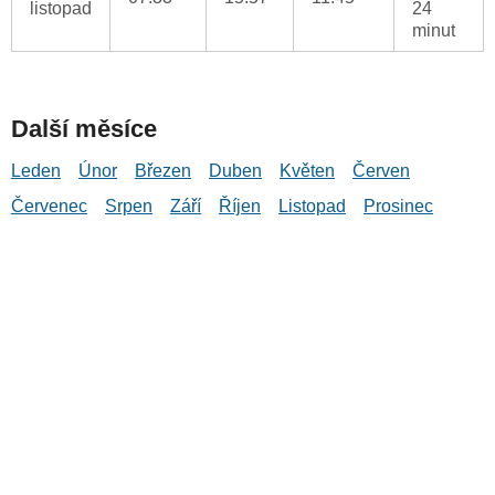
listopad
24
minut
Další měsíce
Leden
Únor
Březen
Duben
Květen
Červen
Červenec
Srpen
Září
Říjen
Listopad
Prosinec