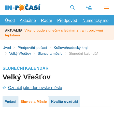
Přejít
na
hlavní
obsah
Úvod
Aktuálně
Radar
Předpověď
Numerický model
Víkend bude slunečný s letními, zítra i tropickými
AKTUALITA:
teplotami
Úvod
Předpověď počasí
Královéhradecký kraj
Velký Vřešťov
Slunce a měsíc
Sluneční kalendář
SLUNEČNÍ KALENDÁŘ
Velký Vřešťov
Označit jako domovské město
Počasí
Slunce a Měsíc
Kvalita ovzduší