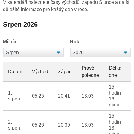
V kalendáři naleznete časy východů, západů Slunce a další
důležité informace pro každý den v roce.
Srpen 2026
Měsíc:
Rok:
Pravé
Délka
Datum
Východ
Západ
poledne
dne
15
1.
hodin
05:25
20:41
13:03
srpen
16
minut
15
2.
hodin
05:26
20:39
13:03
srpen
13
minut