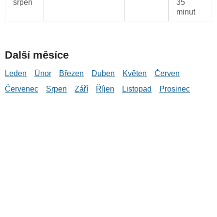
srpen
35
minut
Další měsíce
Leden
Únor
Březen
Duben
Květen
Červen
Červenec
Srpen
Září
Říjen
Listopad
Prosinec