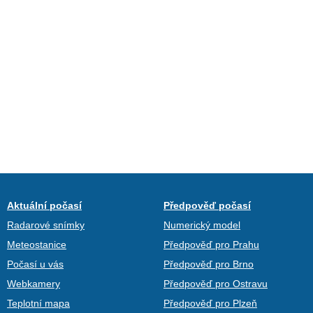
Aktuální počasí
Předpověď počasí
Radarové snímky
Numerický model
Meteostanice
Předpověď pro Prahu
Počasí u vás
Předpověď pro Brno
Webkamery
Předpověď pro Ostravu
Teplotní mapa
Předpověď pro Plzeň