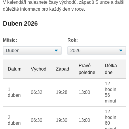
V kalendáři naleznete časy východů, západů Slunce a další
důležité informace pro každý den v roce.
Duben 2026
Měsíc:
Rok:
Pravé
Délka
Datum
Východ
Západ
poledne
dne
12
1.
hodin
06:32
19:28
13:00
duben
56
minut
12
2.
hodin
06:30
19:30
13:00
duben
60
minut