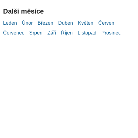
Další měsíce
Leden
Únor
Březen
Duben
Květen
Červen
Červenec
Srpen
Září
Říjen
Listopad
Prosinec