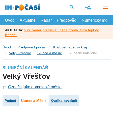
Přejít
na
hlavní
obsah
Úvod
Aktuálně
Radar
Předpověď
Numerický model
Vlnu veder přeruší studená fronta, zítra teploty
AKTUALITA:
klesnou
Úvod
Předpověď počasí
Královéhradecký kraj
Velký Vřešťov
Slunce a měsíc
Sluneční kalendář
SLUNEČNÍ KALENDÁŘ
Velký Vřešťov
Označit jako domovské město
Počasí
Slunce a Měsíc
Kvalita ovzduší