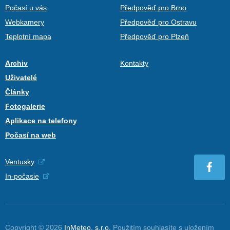
Počasí u vás
Předpověď pro Brno
Webkamery
Předpověď pro Ostravu
Teplotní mapa
Předpověď pro Plzeň
Archiv
Kontakty
Uživatelé
Články
Fotogalerie
Aplikace na telefony
Počasí na web
Ventusky
In-počasie
Copyright © 2026
InMeteo, s.r.o.
Použitím souhlasíte s uložením