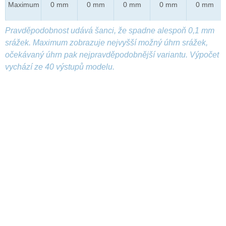
Maximum
0 mm
0 mm
0 mm
0 mm
0 mm
Pravděpodobnost udává šanci, že spadne alespoň 0,1 mm
srážek. Maximum zobrazuje nejvyšší možný úhrn srážek,
očekávaný úhrn pak nejpravděpodobnější variantu. Výpočet
vychází ze 40 výstupů modelu.