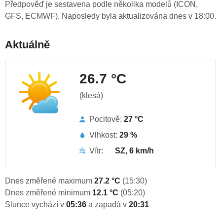
Předpověď je sestavena podle několika modelů (ICON,
GFS, ECMWF). Naposledy byla aktualizována dnes v 18:00.
Aktuálně
26.7 °C
(klesá)
Pocitově:
27 °C
Vlhkost:
29 %
Vítr:
SZ, 6 km/h
Dnes změřené maximum
27.2 °C
(15:30)
Dnes změřené minimum
12.1 °C
(05:20)
Slunce vychází v
05:36
a zapadá v
20:31