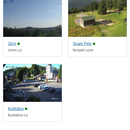
Jičín
Svatý Petr
chmi.cz
feratel.com
Košťálov
kostalov.cz