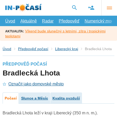
Přejít
na
hlavní
obsah
Úvod
Aktuálně
Radar
Předpověď
Numerický model
Víkend bude slunečný s letními, zítra i tropickými
AKTUALITA:
teplotami
Úvod
Předpověď počasí
Liberecký kraj
Bradlecká Lhota
PŘEDPOVĚĎ POČASÍ
Bradlecká Lhota
Označit jako domovské město
Počasí
Slunce a Měsíc
Kvalita ovzduší
Bradlecká Lhota leží v kraji Liberecký (350 m n. m.).