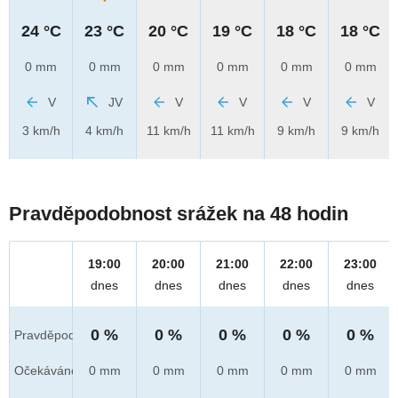
24 °C
23 °C
20 °C
19 °C
18 °C
18 °C
0 mm
0 mm
0 mm
0 mm
0 mm
0 mm
V
JV
V
V
V
V
3 km/h
4 km/h
11 km/h
11 km/h
9 km/h
9 km/h
Pravděpodobnost srážek na 48 hodin
19:00
20:00
21:00
22:00
23:00
dnes
dnes
dnes
dnes
dnes
0 %
0 %
0 %
0 %
0 %
Pravděpod.
Očekáváno
0 mm
0 mm
0 mm
0 mm
0 mm