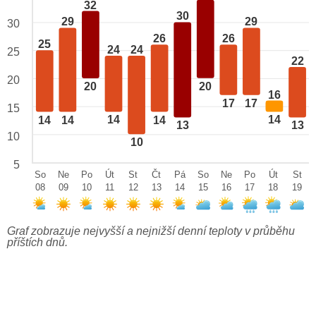
32
30
29
29
30
26
26
25
24
24
25
22
20
20
20
16
17
17
15
14
14
14
14
14
13
13
10
10
5
So
Ne
Po
Út
St
Čt
Pá
So
Ne
Po
Út
St
08
09
10
11
12
13
14
15
16
17
18
19
Graf zobrazuje nejvyšší a nejnižší denní teploty v průběhu
příštích dnů.