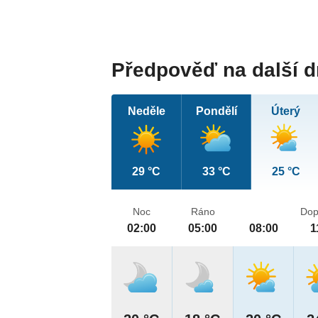
Předpověď na další 
Neděle
Pondělí
Úterý
29 °C
33 °C
25 °C
Noc
Ráno
Dop
02:00
05:00
08:00
1