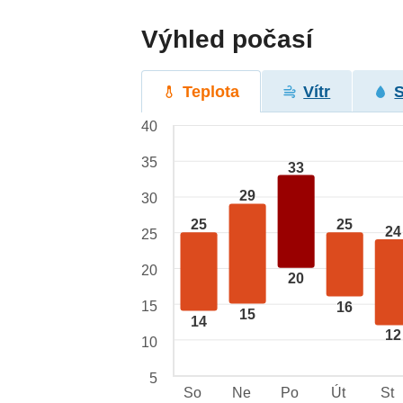
Výhled počasí
Teplota
Vítr
40
35
33
29
30
25
25
24
25
20
20
15
16
15
14
12
10
5
So
Ne
Po
Út
St