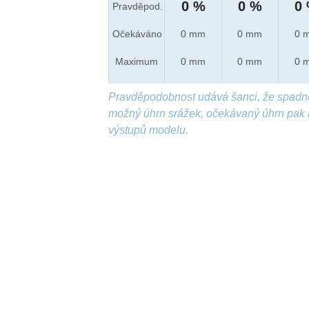
0 %
0 %
0
Pravděpod.
Očekáváno
0 mm
0 mm
0 
Maximum
0 mm
0 mm
0 
Pravděpodobnost udává šanci, že spadn
možný úhrn srážek, očekávaný úhrn pak 
výstupů modelu.