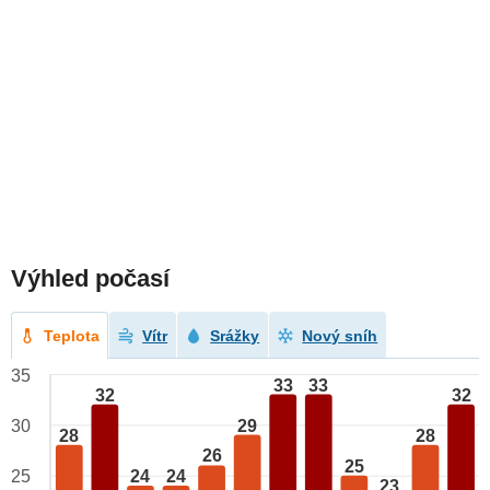
Výhled počasí
Teplota
Vítr
Srážky
Nový sníh
35
33
33
32
32
29
30
28
28
26
25
24
24
25
23