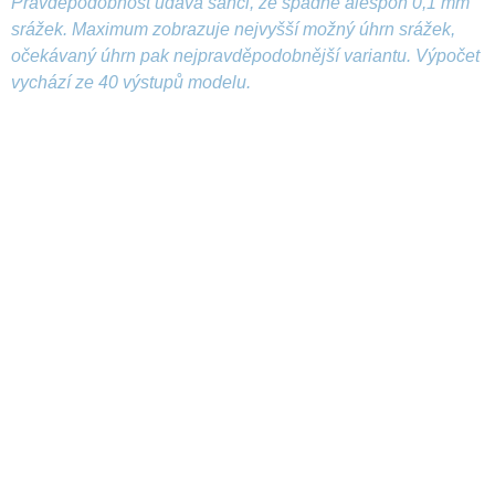
Pravděpodobnost udává šanci, že spadne alespoň 0,1 mm
srážek. Maximum zobrazuje nejvyšší možný úhrn srážek,
očekávaný úhrn pak nejpravděpodobnější variantu. Výpočet
vychází ze 40 výstupů modelu.