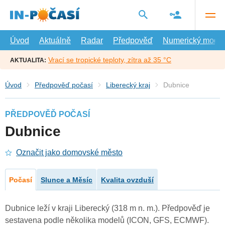
Přejít
na
hlavní
obsah
Úvod
Aktuálně
Radar
Předpověď
Numerický model
Vrací se tropické teploty, zítra až 35 °C
AKTUALITA:
Úvod
Předpověď počasí
Liberecký kraj
Dubnice
PŘEDPOVĚĎ POČASÍ
Dubnice
Označit jako domovské město
Počasí
Slunce a Měsíc
Kvalita ovzduší
Dubnice leží v kraji Liberecký (318 m n. m.). Předpověď je
sestavena podle několika modelů (ICON, GFS, ECMWF).