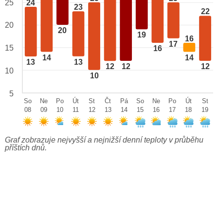
24
25
23
22
20
20
19
16
17
15
16
14
14
13
13
12
12
12
10
10
5
So
Ne
Po
Út
St
Čt
Pá
So
Ne
Po
Út
St
08
09
10
11
12
13
14
15
16
17
18
19
Graf zobrazuje nejvyšší a nejnižší denní teploty v průběhu
příštích dnů.