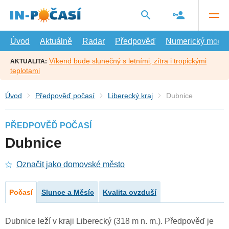
Přejít
na
hlavní
obsah
Úvod
Aktuálně
Radar
Předpověď
Numerický model
Víkend bude slunečný s letními, zítra i tropickými
AKTUALITA:
teplotami
Úvod
Předpověď počasí
Liberecký kraj
Dubnice
PŘEDPOVĚĎ POČASÍ
Dubnice
Označit jako domovské město
Počasí
Slunce a Měsíc
Kvalita ovzduší
Dubnice leží v kraji Liberecký (318 m n. m.). Předpověď je