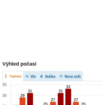
Výhled počasí
Teplota
Vítr
Srážky
Nový sníh
35
33
31
31
29
30
27
27
25
25