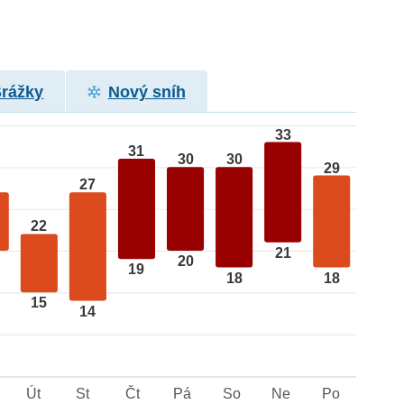
Srážky
Nový sníh
33
31
30
30
29
27
22
21
20
19
18
18
15
14
Út
St
Čt
Pá
So
Ne
Po