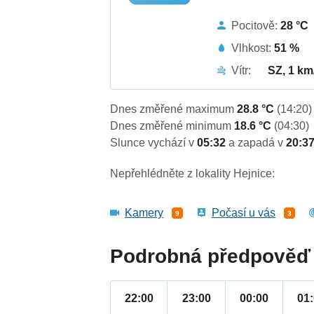
Pocitově:
28 °C
Vlhkost:
51 %
Vítr:
SZ, 1 km
Dnes změřené maximum
28.8 °C
(14:20)
Dnes změřené minimum
18.6 °C
(04:30)
Slunce vychází v
05:32
a zapadá v
20:3
Nepřehlédněte z lokality Hejnice:
Kamery
Počasí u vás
9
3
Podrobná předpověď 
22:00
23:00
00:00
01