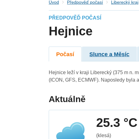
Úvod
Předpověď počasí
Liberecký kraj
PŘEDPOVĚĎ POČASÍ
Hejnice
Počasí
Slunce a Měsíc
Hejnice leží v kraji Liberecký (375 m n.
(ICON, GFS, ECMWF). Naposledy byla ak
Aktuálně
25.3 °C
(klesá)