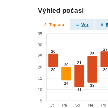
Výhled počasí
Teplota
Vítr
35
30
27
26
25
25
21
20
20
20
20
15
14
13
10
11
5
Čt
Pá
So
Ne
Po