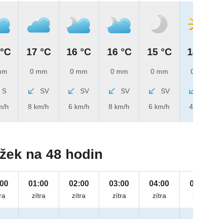
 °C
17 °C
16 °C
16 °C
15 °C
14 °C
mm
0 mm
0 mm
0 mm
0 mm
0 mm
S
SV
SV
SV
SV
SV
m/h
8 km/h
6 km/h
8 km/h
6 km/h
4 km/h
žek na 48 hodin
:00
01:00
02:00
03:00
04:00
05:00
ra
zítra
zítra
zítra
zítra
zítra