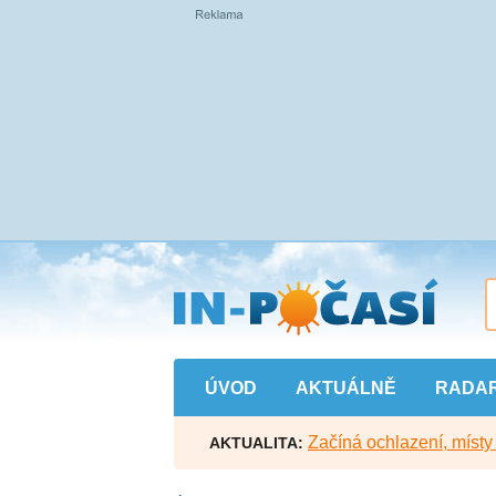
Přejít
na
hlavní
obsah
ÚVOD
AKTUÁLNĚ
RADA
Začíná ochlazení, míst
AKTUALITA: