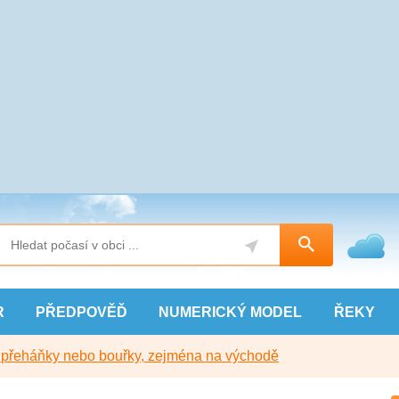
R
PŘEDPOVĚĎ
NUMERICKÝ
MODEL
ŘEKY
y přeháňky nebo bouřky, zejména na východě