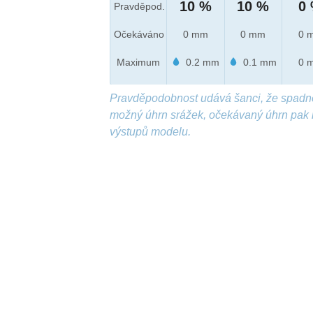
10 %
10 %
0
Pravděpod.
Očekáváno
0 mm
0 mm
0 
Maximum
0.2 mm
0.1 mm
0 
Pravděpodobnost udává šanci, že spadn
možný úhrn srážek, očekávaný úhrn pak 
výstupů modelu.