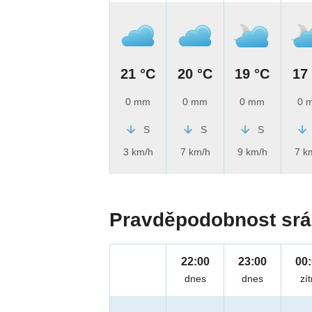
21 °C
20 °C
19 °C
17
0 mm
0 mm
0 mm
0 
S
S
S
3 km/h
7 km/h
9 km/h
7 k
Pravděpodobnost srá
22:00
23:00
00
dnes
dnes
zít