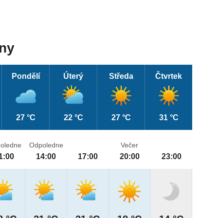
dny
Pondělí
Úterý
Středa
Čtvrtek
27 °C
22 °C
27 °C
31 °C
oledne
Odpoledne
Večer
1:00
14:00
17:00
20:00
23:00