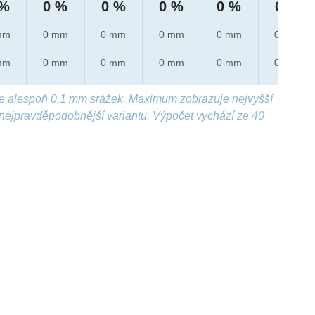
 %
0 %
0 %
0 %
0 %
0 %
mm
0 mm
0 mm
0 mm
0 mm
0 mm
mm
0 mm
0 mm
0 mm
0 mm
0 mm
e alespoň 0,1 mm srážek. Maximum zobrazuje nejvyšší
nejpravděpodobnější variantu. Výpočet vychází ze 40