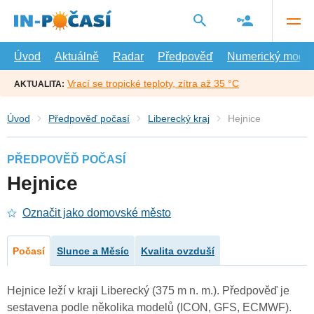
Přejít
na
hlavní
obsah
Úvod
Aktuálně
Radar
Předpověď
Numerický model
Vrací se tropické teploty, zítra až 35 °C
AKTUALITA:
Úvod
Předpověď počasí
Liberecký kraj
Hejnice
PŘEDPOVĚĎ POČASÍ
Hejnice
Označit jako domovské město
Počasí
Slunce a Měsíc
Kvalita ovzduší
Hejnice leží v kraji Liberecký (375 m n. m.). Předpověď je
sestavena podle několika modelů (ICON, GFS, ECMWF).