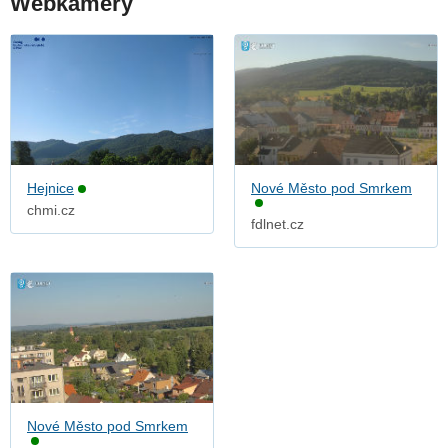
Webkamery
Hejnice
Nové Město pod Smrkem
chmi.cz
fdlnet.cz
Nové Město pod Smrkem