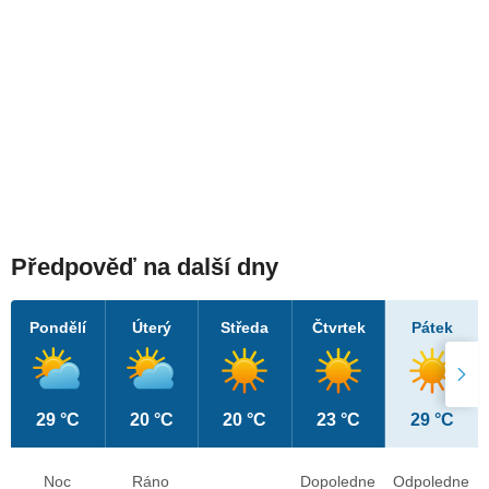
Předpověď na další dny
Pondělí
Úterý
Středa
Čtvrtek
Pátek
29 °C
20 °C
20 °C
23 °C
29 °C
Noc
Ráno
Dopoledne
Odpoledne