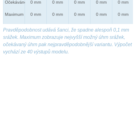
Očekáváno
0 mm
0 mm
0 mm
0 mm
0 mm
Maximum
0 mm
0 mm
0 mm
0 mm
0 mm
Pravděpodobnost udává šanci, že spadne alespoň 0,1 mm
srážek. Maximum zobrazuje nejvyšší možný úhrn srážek,
očekávaný úhrn pak nejpravděpodobnější variantu. Výpočet
vychází ze 40 výstupů modelu.