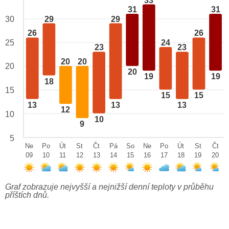
33
31
31
29
29
30
26
26
24
25
23
23
20
20
20
20
19
19
18
15
15
15
13
13
13
12
10
10
9
5
Ne
Po
Út
St
Čt
Pá
So
Ne
Po
Út
St
Čt
09
10
11
12
13
14
15
16
17
18
19
20
Graf zobrazuje nejvyšší a nejnižší denní teploty v průběhu
příštích dnů.