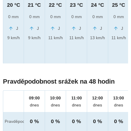
20 °C
21 °C
22 °C
23 °C
24 °C
25 °C
0 mm
0 mm
0 mm
0 mm
0 mm
0 mm
J
J
J
J
J
J
9 km/h
9 km/h
11 km/h
11 km/h
13 km/h
11 km/h
Pravděpodobnost srážek na 48 hodin
09:00
10:00
11:00
12:00
13:00
dnes
dnes
dnes
dnes
dnes
0 %
0 %
0 %
0 %
0 %
Pravděpod.