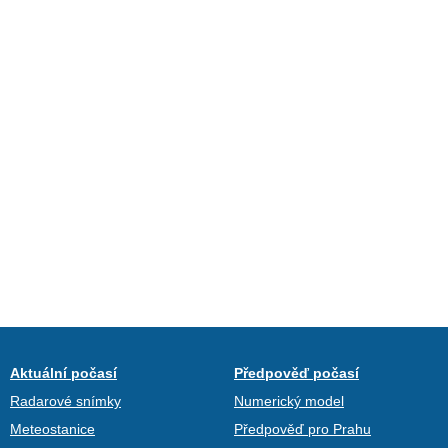
Aktuální počasí
Předpověď počasí
Radarové snímky
Numerický model
Meteostanice
Předpověď pro Prahu