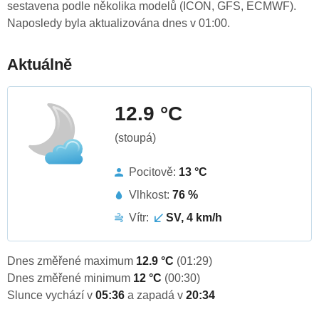
sestavena podle několika modelů (ICON, GFS, ECMWF).
Naposledy byla aktualizována dnes v 01:00.
Aktuálně
12.9 °C
(stoupá)
Pocitově:
13 °C
Vlhkost:
76 %
Vítr:
SV, 4 km/h
Dnes změřené maximum
12.9 °C
(01:29)
Dnes změřené minimum
12 °C
(00:30)
Slunce vychází v
05:36
a zapadá v
20:34