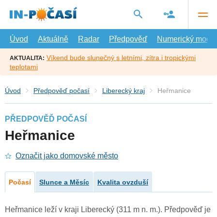
Přejít
na
hlavní
obsah
Úvod
Aktuálně
Radar
Předpověď
Numerický model
Víkend bude slunečný s letními, zítra i tropickými
AKTUALITA:
teplotami
Úvod
Předpověď počasí
Liberecký kraj
Heřmanice
PŘEDPOVĚĎ POČASÍ
Heřmanice
Označit jako domovské město
Počasí
Slunce a Měsíc
Kvalita ovzduší
Heřmanice leží v kraji Liberecký (311 m n. m.). Předpověď je