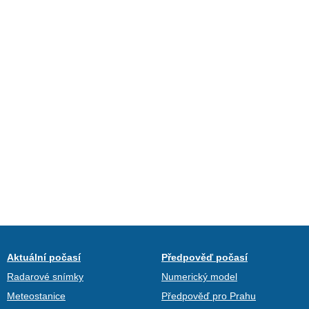
Aktuální počasí
Předpověď počasí
Radarové snímky
Numerický model
Meteostanice
Předpověď pro Prahu