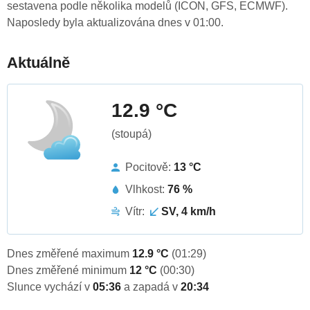
sestavena podle několika modelů (ICON, GFS, ECMWF).
Naposledy byla aktualizována dnes v 01:00.
Aktuálně
12.9 °C
(stoupá)
Pocitově:
13 °C
Vlhkost:
76 %
Vítr:
SV, 4 km/h
Dnes změřené maximum
12.9 °C
(01:29)
Dnes změřené minimum
12 °C
(00:30)
Slunce vychází v
05:36
a zapadá v
20:34