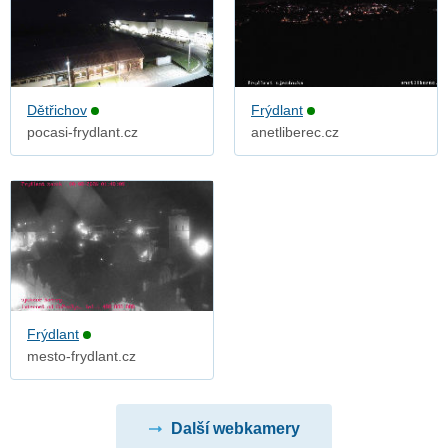
Dětřichov
Frýdlant
pocasi-frydlant.cz
anetliberec.cz
Frýdlant
mesto-frydlant.cz
Další webkamery