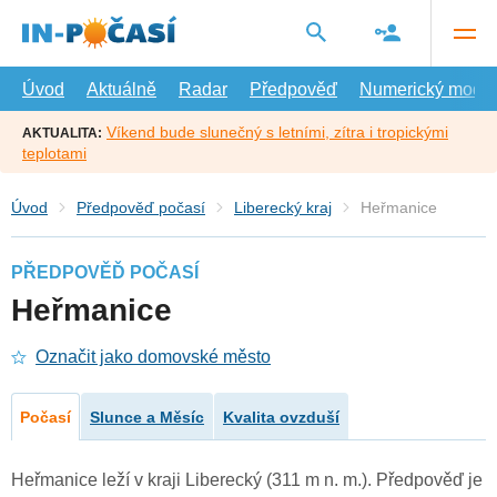
Přejít
na
hlavní
obsah
Úvod
Aktuálně
Radar
Předpověď
Numerický model
Víkend bude slunečný s letními, zítra i tropickými
AKTUALITA:
teplotami
Úvod
Předpověď počasí
Liberecký kraj
Heřmanice
PŘEDPOVĚĎ POČASÍ
Heřmanice
Označit jako domovské město
Počasí
Slunce a Měsíc
Kvalita ovzduší
Heřmanice leží v kraji Liberecký (311 m n. m.). Předpověď je