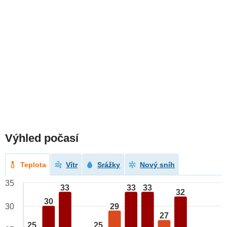
Výhled počasí
Teplota
Vítr
Srážky
Nový sníh
35
33
33
33
32
30
29
30
27
25
25