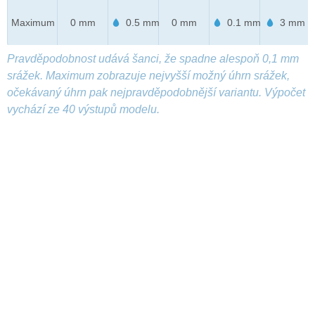
Maximum
0 mm
0.5 mm
0 mm
0.1 mm
3 mm
Pravděpodobnost udává šanci, že spadne alespoň 0,1 mm
srážek. Maximum zobrazuje nejvyšší možný úhrn srážek,
očekávaný úhrn pak nejpravděpodobnější variantu. Výpočet
vychází ze 40 výstupů modelu.