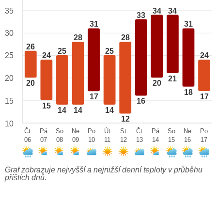
34
34
35
33
31
31
30
28
28
26
25
25
25
24
24
20
21
20
20
18
17
17
15
16
15
14
14
14
12
10
Čt
Pá
So
Ne
Po
Út
St
Čt
Pá
So
Ne
Po
06
07
08
09
10
11
12
13
14
15
16
17
Graf zobrazuje nejvyšší a nejnižší denní teploty v průběhu
příštích dnů.