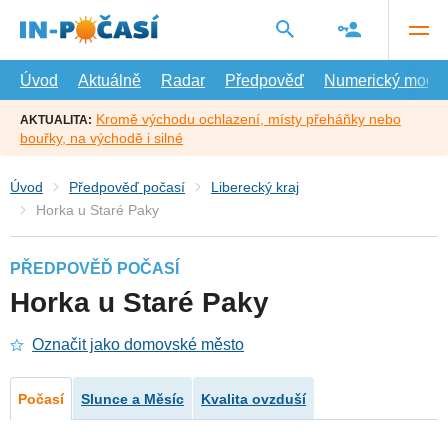
Přejít
na
hlavní
obsah
Úvod
Aktuálně
Radar
Předpověď
Numerický model
Kromě východu ochlazení, místy přeháňky nebo
AKTUALITA:
bouřky, na východě i silné
Úvod
Předpověď počasí
Liberecký kraj
Horka u Staré Paky
PŘEDPOVĚĎ POČASÍ
Horka u Staré Paky
Označit jako domovské město
Počasí
Slunce a Měsíc
Kvalita ovzduší