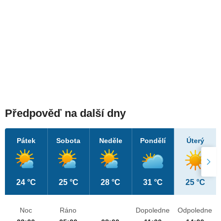
Předpověď na další dny
Pátek
Sobota
Neděle
Pondělí
Úterý
24 °C
25 °C
28 °C
31 °C
25 °C
Noc
Ráno
Dopoledne
Odpoledne