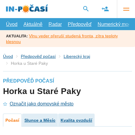
Přejít
na
hlavní
obsah
Úvod
Aktuálně
Radar
Předpověď
Numerický model
Vlnu veder přeruší studená fronta, zítra teploty
AKTUALITA:
klesnou
Úvod
Předpověď počasí
Liberecký kraj
Horka u Staré Paky
PŘEDPOVĚĎ POČASÍ
Horka u Staré Paky
Označit jako domovské město
Počasí
Slunce a Měsíc
Kvalita ovzduší