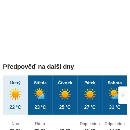
Předpověď na další dny
Úterý
Středa
Čtvrtek
Pátek
Sobota
22 °C
23 °C
25 °C
27 °C
31 °C
Noc
Ráno
Dopoledne
Odpoledne