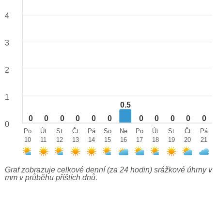
4
3
2
1
0.5
0
0
0
0
0
0
0
0
0
0
0
0
Po
Út
St
Čt
Pá
So
Ne
Po
Út
St
Čt
Pá
10
11
12
13
14
15
16
17
18
19
20
21
Graf zobrazuje celkové denní (za 24 hodin) srážkové úhrny v
mm v průběhu příštích dnů.