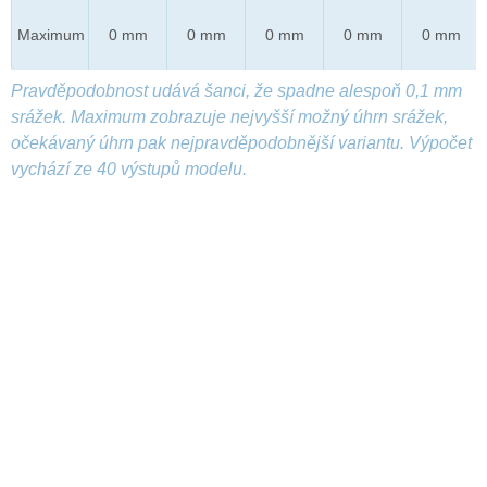
Maximum
0 mm
0 mm
0 mm
0 mm
0 mm
Pravděpodobnost udává šanci, že spadne alespoň 0,1 mm
srážek. Maximum zobrazuje nejvyšší možný úhrn srážek,
očekávaný úhrn pak nejpravděpodobnější variantu. Výpočet
vychází ze 40 výstupů modelu.