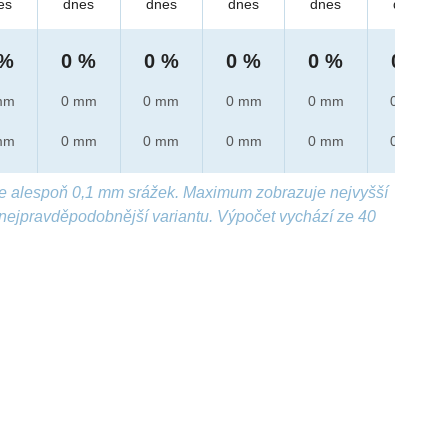
es
dnes
dnes
dnes
dnes
dnes
 %
0 %
0 %
0 %
0 %
0 %
mm
0 mm
0 mm
0 mm
0 mm
0 mm
mm
0 mm
0 mm
0 mm
0 mm
0 mm
e alespoň 0,1 mm srážek. Maximum zobrazuje nejvyšší
nejpravděpodobnější variantu. Výpočet vychází ze 40