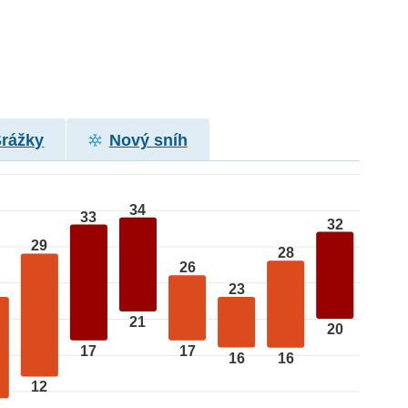
Srážky
Nový sníh
34
33
32
29
28
26
23
21
20
17
17
16
16
12