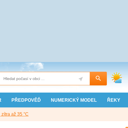
R
PŘEDPOVĚĎ
NUMERICKÝ
MODEL
ŘEKY
, zítra až 35 °C