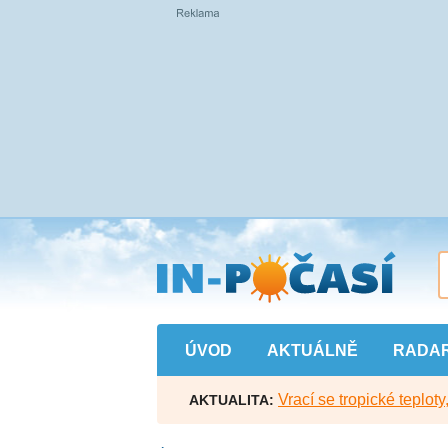
Přejít
na
hlavní
obsah
ÚVOD
AKTUÁLNĚ
RADA
Vrací se tropické teploty
AKTUALITA: