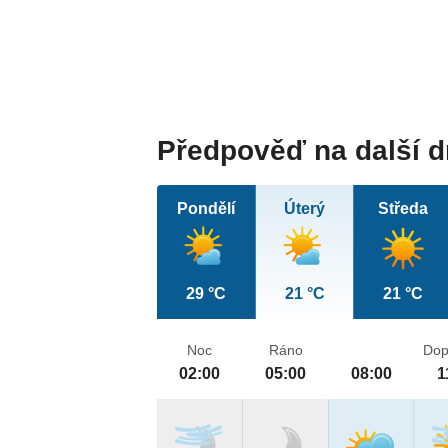
Předpověď na další 
Pondělí
Úterý
Středa
29 °C
21 °C
21 °C
Noc
Ráno
Dop
02:00
05:00
08:00
1