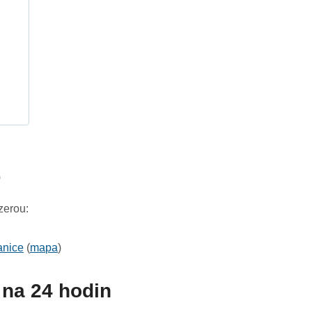
h
0
zerou:
anice
(
mapa
)
na 24 hodin