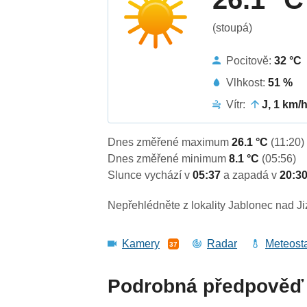
(stoupá)
Pocitově:
32 °C
Vlhkost:
51 %
Vítr:
J, 1 km/
Dnes změřené maximum
26.1 °C
(11:20)
Dnes změřené minimum
8.1 °C
(05:56)
Slunce vychází v
05:37
a zapadá v
20:3
Nepřehlédněte z lokality Jablonec nad Ji
Kamery
Radar
Meteost
37
Podrobná předpověď 