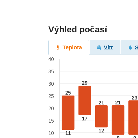
Výhled počasí
Teplota
Vítr
40
35
29
30
25
25
23
21
21
20
17
15
12
10
11