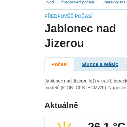
Úvod
Předpověď počasí
Liberecký kraj
PŘEDPOVĚĎ POČASÍ
Jablonec nad
Jizerou
Počasí
Slunce a Měsíc
Jablonec nad Jizerou leží v kraji Libere
modelů (ICON, GFS, ECMWF). Naposledy 
Aktuálně
26.1 °C