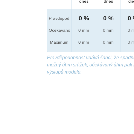
dnes
dnes
dn
0 %
0 %
0
Pravděpod.
Očekáváno
0 mm
0 mm
0 
Maximum
0 mm
0 mm
0 
Pravděpodobnost udává šanci, že spadn
možný úhrn srážek, očekávaný úhrn pak 
výstupů modelu.