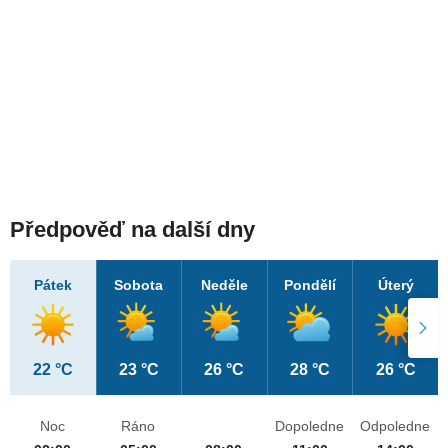
Předpověď na další dny
Pátek
Sobota
Neděle
Pondělí
Úterý
22 °C
23 °C
26 °C
28 °C
26 °C
Noc
Ráno
Dopoledne
Odpoledne