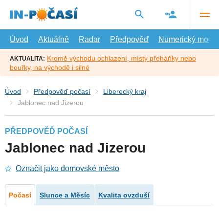
Přejít
na
hlavní
obsah
Úvod
Aktuálně
Radar
Předpověď
Numerický model
Kromě východu ochlazení, místy přeháňky nebo
AKTUALITA:
bouřky, na východě i silné
Úvod
Předpověď počasí
Liberecký kraj
Jablonec nad Jizerou
PŘEDPOVĚĎ POČASÍ
Jablonec nad Jizerou
Označit jako domovské město
Počasí
Slunce a Měsíc
Kvalita ovzduší