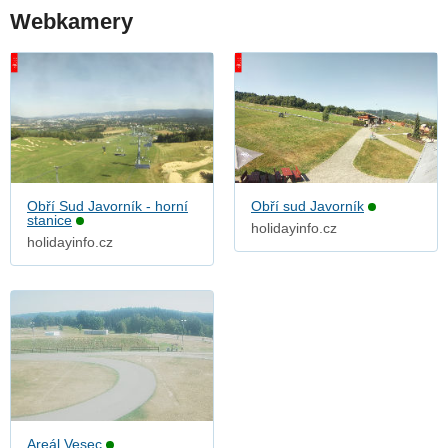
Webkamery
Obří Sud Javorník - horní
Obří sud Javorník
stanice
holidayinfo.cz
holidayinfo.cz
Areál Vesec