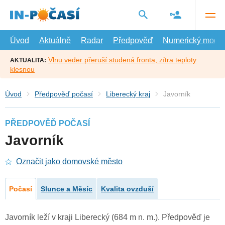
Přejít
na
hlavní
obsah
Úvod
Aktuálně
Radar
Předpověď
Numerický model
Vlnu veder přeruší studená fronta, zítra teploty
AKTUALITA:
klesnou
Úvod
Předpověď počasí
Liberecký kraj
Javorník
PŘEDPOVĚĎ POČASÍ
Javorník
Označit jako domovské město
Počasí
Slunce a Měsíc
Kvalita ovzduší
Javorník leží v kraji Liberecký (684 m n. m.). Předpověď je