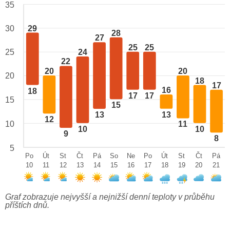
35
29
30
28
27
25
25
24
25
22
20
20
20
18
17
16
18
17
17
15
15
13
13
12
10
11
10
10
9
8
5
Po
Út
St
Čt
Pá
So
Ne
Po
Út
St
Čt
Pá
10
11
12
13
14
15
16
17
18
19
20
21
Graf zobrazuje nejvyšší a nejnižší denní teploty v průběhu
příštích dnů.