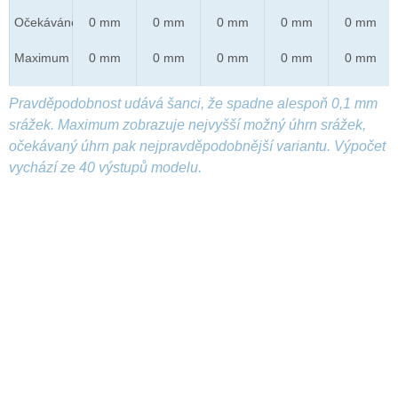
Očekáváno
0 mm
0 mm
0 mm
0 mm
0 mm
Maximum
0 mm
0 mm
0 mm
0 mm
0 mm
Pravděpodobnost udává šanci, že spadne alespoň 0,1 mm
srážek. Maximum zobrazuje nejvyšší možný úhrn srážek,
očekávaný úhrn pak nejpravděpodobnější variantu. Výpočet
vychází ze 40 výstupů modelu.