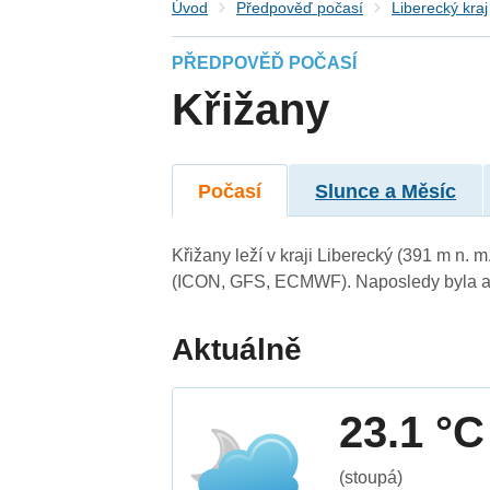
Úvod
Předpověď počasí
Liberecký kraj
PŘEDPOVĚĎ POČASÍ
Křižany
Počasí
Slunce a Měsíc
Křižany leží v kraji Liberecký (391 m n.
(ICON, GFS, ECMWF). Naposledy byla ak
Aktuálně
23.1 °C
(stoupá)