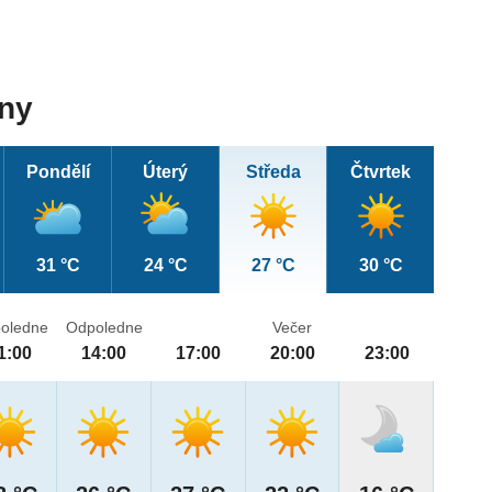
dny
Pondělí
Úterý
Středa
Čtvrtek
31 °C
24 °C
27 °C
30 °C
oledne
Odpoledne
Večer
1:00
14:00
17:00
20:00
23:00