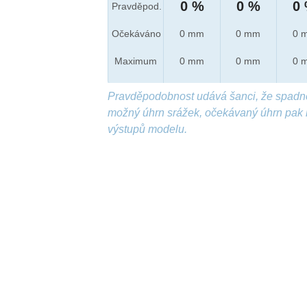
0 %
0 %
0
Pravděpod.
Očekáváno
0 mm
0 mm
0 
Maximum
0 mm
0 mm
0 
Pravděpodobnost udává šanci, že spadn
možný úhrn srážek, očekávaný úhrn pak 
výstupů modelu.