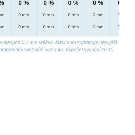
 %
0 %
0 %
0 %
0 %
0 %
mm
0 mm
0 mm
0 mm
0 mm
0 mm
mm
0 mm
0 mm
0 mm
0 mm
0 mm
e alespoň 0,1 mm srážek. Maximum zobrazuje nejvyšší
nejpravděpodobnější variantu. Výpočet vychází ze 40