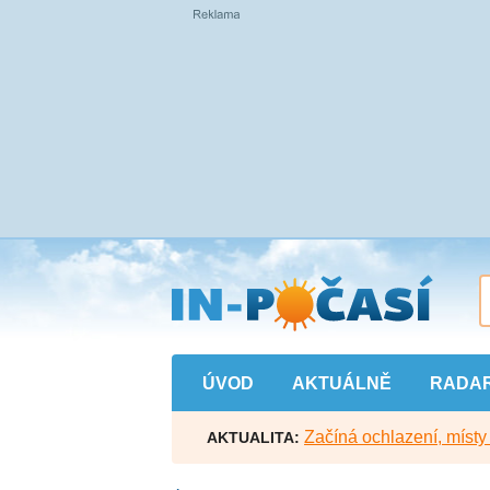
Přejít
na
hlavní
obsah
ÚVOD
AKTUÁLNĚ
RADA
Začíná ochlazení, míst
AKTUALITA: