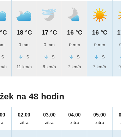
 °C
18 °C
17 °C
16 °C
16 °C
17 °C
mm
0 mm
0 mm
0 mm
0 mm
0 mm
S
S
S
S
S
S
km/h
11 km/h
9 km/h
7 km/h
7 km/h
9 km/h
žek na 48 hodin
:00
02:00
03:00
04:00
05:00
06:00
ra
zítra
zítra
zítra
zítra
zítra