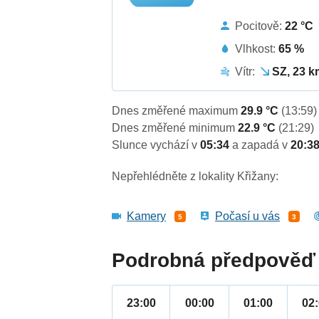
Pocitově:
22 °C
Vlhkost:
65 %
Vítr:
SZ, 23 k
Dnes změřené maximum
29.9 °C
(13:59)
Dnes změřené minimum
22.9 °C
(21:29)
Slunce vychází v
05:34
a zapadá v
20:3
Nepřehlédněte z lokality Křižany:
Kamery
Počasí u vás
5
3
Podrobná předpověď 
23:00
00:00
01:00
02