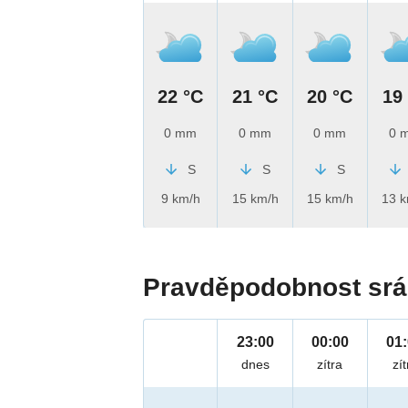
22 °C
21 °C
20 °C
19
0 mm
0 mm
0 mm
0 
S
S
S
9 km/h
15 km/h
15 km/h
13 
Pravděpodobnost srá
23:00
00:00
01
dnes
zítra
zít