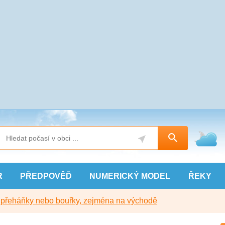
R
PŘEDPOVĚĎ
NUMERICKÝ
MODEL
ŘEKY
y přeháňky nebo bouřky, zejména na východě