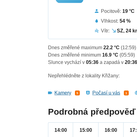
Pocitově:
19 °C
Vlhkost:
54 %
Vítr:
SZ, 24 k
Dnes změřené maximum
22.2 °C
(12:59)
Dnes změřené minimum
16.9 °C
(05:59)
Slunce vychází v
05:36
a zapadá v
20:3
Nepřehlédněte z lokality Křižany:
Kamery
Počasí u vás
5
1
Podrobná předpověď 
14:00
15:00
16:00
17