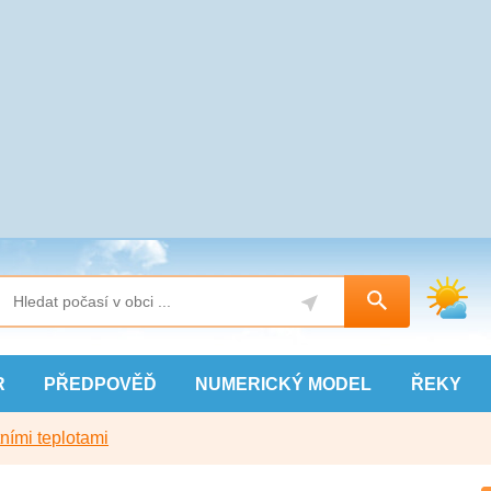
R
PŘEDPOVĚĎ
NUMERICKÝ
MODEL
ŘEKY
ními teplotami