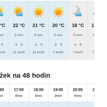
 °C
22 °C
21 °C
20 °C
18 °C
17 °C
mm
0 mm
0 mm
0 mm
0 mm
0 mm
S
S
S
S
S
S
km/h
11 km/h
11 km/h
7 km/h
7 km/h
7 km/h
žek na 48 hodin
:00
17:00
18:00
19:00
20:00
21:00
es
dnes
dnes
dnes
dnes
dnes