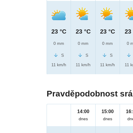
23 °C
23 °C
23 °C
23
0 mm
0 mm
0 mm
0 
S
S
S
11 km/h
11 km/h
11 km/h
11 
Pravděpodobnost srá
14:00
15:00
16
dnes
dnes
dn