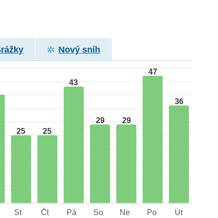
Srážky
Nový sníh
47
43
36
29
29
25
25
St
Čt
Pá
So
Ne
Po
Út