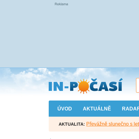
Přejít
na
hlavní
obsah
ÚVOD
AKTUÁLNĚ
RADA
Převážně slunečno s let
AKTUALITA: