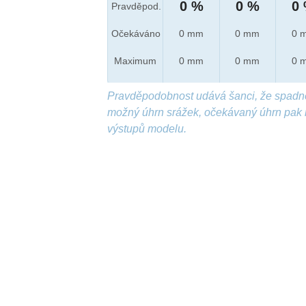
0 %
0 %
0
Pravděpod.
Očekáváno
0 mm
0 mm
0 
Maximum
0 mm
0 mm
0 
Pravděpodobnost udává šanci, že spadn
možný úhrn srážek, očekávaný úhrn pak 
výstupů modelu.