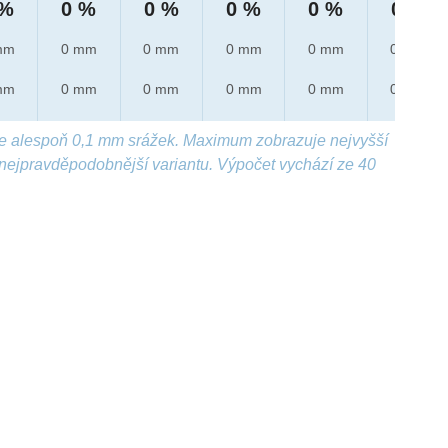
 %
0 %
0 %
0 %
0 %
0 %
mm
0 mm
0 mm
0 mm
0 mm
0 mm
mm
0 mm
0 mm
0 mm
0 mm
0 mm
e alespoň 0,1 mm srážek. Maximum zobrazuje nejvyšší
nejpravděpodobnější variantu. Výpočet vychází ze 40