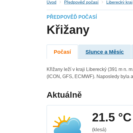
Úvod
Předpověď počasí
Liberecký kraj
PŘEDPOVĚĎ POČASÍ
Křižany
Počasí
Slunce a Měsíc
Křižany leží v kraji Liberecký (391 m n.
(ICON, GFS, ECMWF). Naposledy byla ak
Aktuálně
21.5 °C
(klesá)