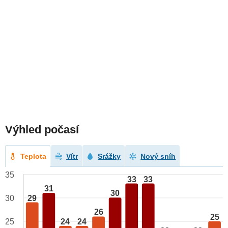
Výhled počasí
Teplota
Vítr
Srážky
Nový sníh
35
33
33
31
30
29
30
26
25
24
24
25