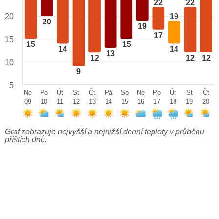
22
22
20
19
20
19
17
15
15
15
14
14
13
12
12
12
10
9
5
Ne
Po
Út
St
Čt
Pá
So
Ne
Po
Út
St
Čt
09
10
11
12
13
14
15
16
17
18
19
20
Graf zobrazuje nejvyšší a nejnižší denní teploty v průběhu
příštích dnů.