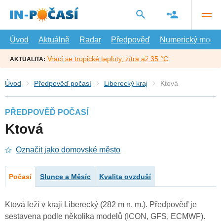
Přejít
na
hlavní
obsah
Úvod
Aktuálně
Radar
Předpověď
Numerický model
Vrací se tropické teploty, zítra až 35 °C
AKTUALITA:
Úvod
Předpověď počasí
Liberecký kraj
Ktová
PŘEDPOVĚĎ POČASÍ
Ktová
Označit jako domovské město
Počasí
Slunce a Měsíc
Kvalita ovzduší
Ktová leží v kraji Liberecký (282 m n. m.). Předpověď je
sestavena podle několika modelů (ICON, GFS, ECMWF).