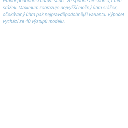
Pravděpodobnost udává šanci, že spadne alespoň 0,1 mm
srážek. Maximum zobrazuje nejvyšší možný úhrn srážek,
očekávaný úhrn pak nejpravděpodobnější variantu. Výpočet
vychází ze 40 výstupů modelu.