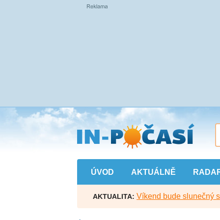
Přejít
na
hlavní
obsah
ÚVOD
AKTUÁLNĚ
RADA
Víkend bude slunečný s l
AKTUALITA: