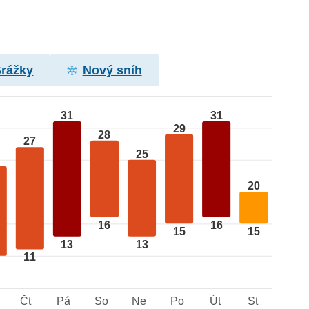
Srážky
Nový sníh
31
31
29
28
27
25
20
16
16
15
15
13
13
11
Čt
Pá
So
Ne
Po
Út
St