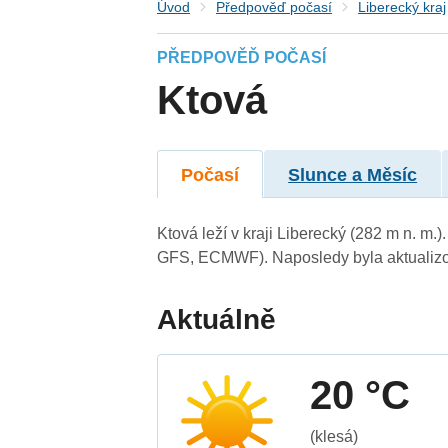
Úvod
Předpověď počasí
Liberecký kraj
PŘEDPOVĚĎ POČASÍ
Ktová
Počasí
Slunce a Měsíc
Ktová leží v kraji Liberecký (282 m n. m
GFS, ECMWF). Naposledy byla aktualizo
Aktuálně
20 °C
(klesá)