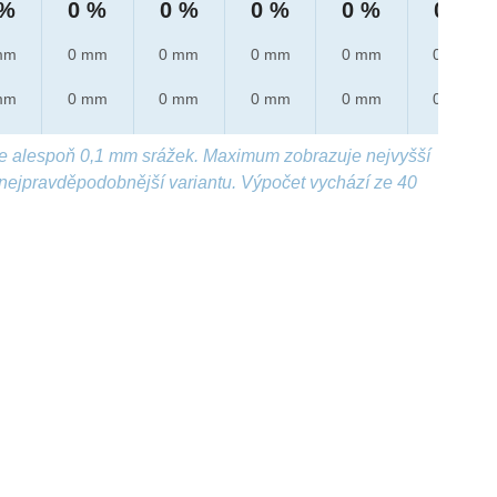
 %
0 %
0 %
0 %
0 %
0 %
mm
0 mm
0 mm
0 mm
0 mm
0 mm
mm
0 mm
0 mm
0 mm
0 mm
0 mm
e alespoň 0,1 mm srážek. Maximum zobrazuje nejvyšší
nejpravděpodobnější variantu. Výpočet vychází ze 40