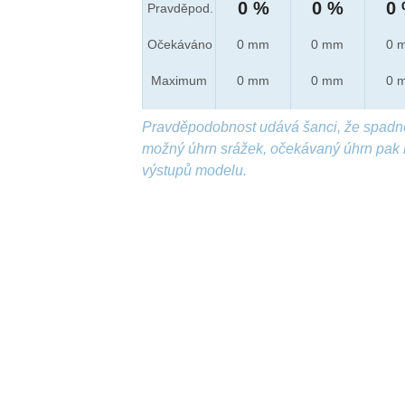
0 %
0 %
0
Pravděpod.
Očekáváno
0 mm
0 mm
0 
Maximum
0 mm
0 mm
0 
Pravděpodobnost udává šanci, že spadn
možný úhrn srážek, očekávaný úhrn pak 
výstupů modelu.