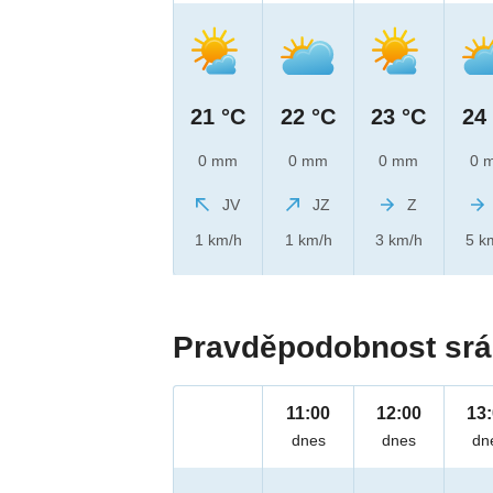
21 °C
22 °C
23 °C
24
0 mm
0 mm
0 mm
0 
JV
JZ
Z
1 km/h
1 km/h
3 km/h
5 k
Pravděpodobnost srá
11:00
12:00
13
dnes
dnes
dn