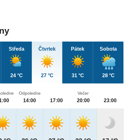
dny
Středa
Čtvrtek
Pátek
Sobota
24 °C
27 °C
31 °C
28 °C
oledne
Odpoledne
Večer
1:00
14:00
17:00
20:00
23:00