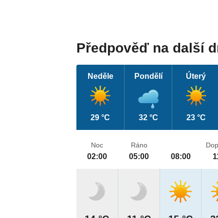
Předpověď na další 
Neděle
Pondělí
Úterý
29 °C
32 °C
23 °C
Noc
Ráno
Dop
02:00
05:00
08:00
1