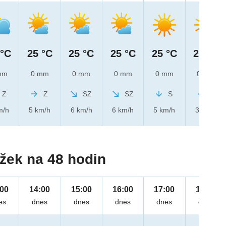
 °C
25 °C
25 °C
25 °C
25 °C
24 °C
mm
0 mm
0 mm
0 mm
0 mm
0 mm
Z
Z
SZ
SZ
S
S
m/h
5 km/h
6 km/h
6 km/h
5 km/h
3 km/h
žek na 48 hodin
:00
14:00
15:00
16:00
17:00
18:00
es
dnes
dnes
dnes
dnes
dnes