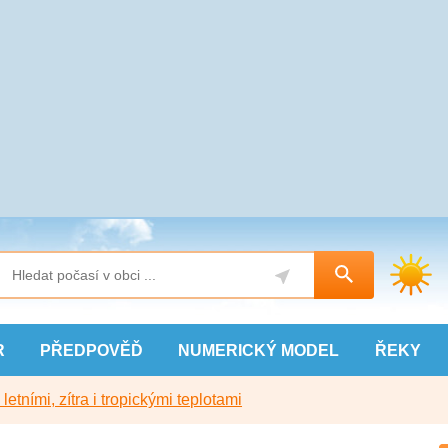
R
PŘEDPOVĚĎ
NUMERICKÝ
MODEL
ŘEKY
etními, zítra i tropickými teplotami