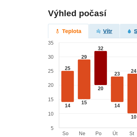
Výhled počasí
Teplota
Vítr
35
32
29
30
25
24
25
23
20
20
15
15
14
14
10
10
5
So
Ne
Po
Út
St