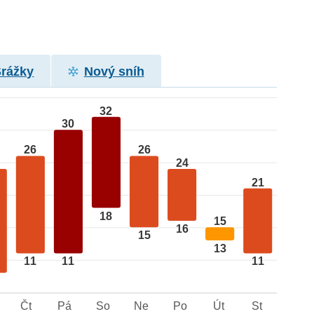
Srážky
Nový sníh
32
30
26
26
24
21
18
15
16
15
13
11
11
11
Čt
Pá
So
Ne
Po
Út
St