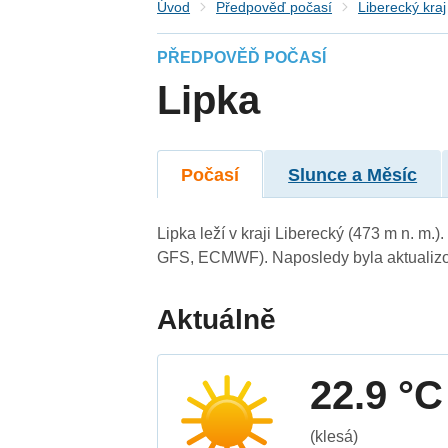
Úvod
Předpověď počasí
Liberecký kraj
PŘEDPOVĚĎ POČASÍ
Lipka
Počasí
Slunce a Měsíc
Lipka leží v kraji Liberecký (473 m n. m
GFS, ECMWF). Naposledy byla aktualizo
Aktuálně
22.9 °C
(klesá)