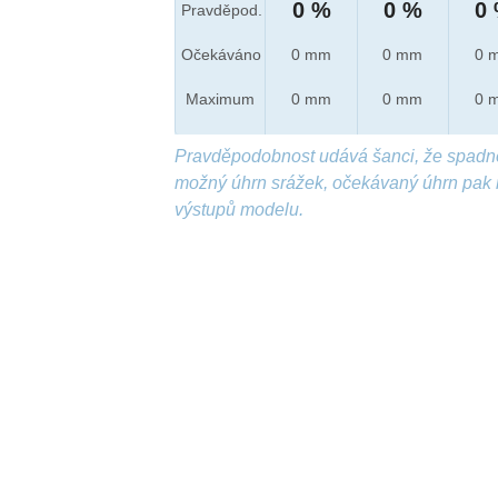
0 %
0 %
0
Pravděpod.
Očekáváno
0 mm
0 mm
0 
Maximum
0 mm
0 mm
0 
Pravděpodobnost udává šanci, že spadn
možný úhrn srážek, očekávaný úhrn pak 
výstupů modelu.