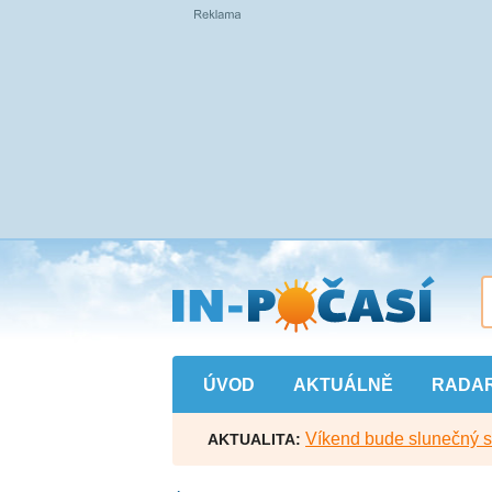
Přejít
na
hlavní
obsah
ÚVOD
AKTUÁLNĚ
RADA
Víkend bude slunečný s l
AKTUALITA: