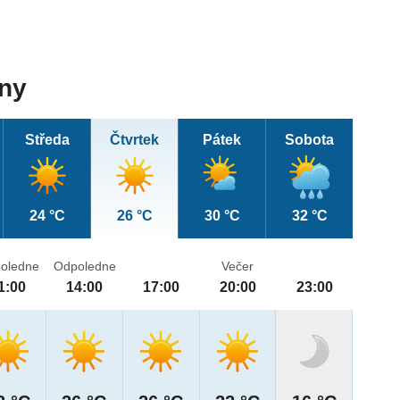
dny
Středa
Čtvrtek
Pátek
Sobota
24 °C
26 °C
30 °C
32 °C
oledne
Odpoledne
Večer
1:00
14:00
17:00
20:00
23:00