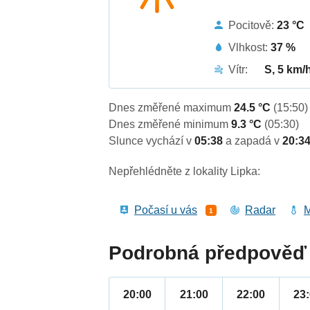
Pocitově:
23 °C
Vlhkost:
37 %
Vítr:
S, 5 km/
Dnes změřené maximum
24.5 °C
(15:50)
Dnes změřené minimum
9.3 °C
(05:30)
Slunce vychází v
05:38
a zapadá v
20:3
Nepřehlédněte z lokality Lipka:
Počasí u vás
Radar
M
1
Podrobná předpověď 
20:00
21:00
22:00
23