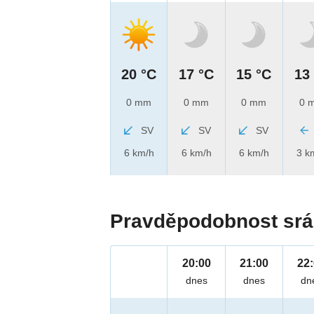
20 °C
17 °C
15 °C
13
0 mm
0 mm
0 mm
0 
SV
SV
SV
6 km/h
6 km/h
6 km/h
3 k
Pravděpodobnost srá
20:00
21:00
22
dnes
dnes
dn