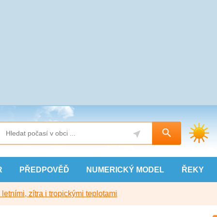
R
PŘEDPOVĚĎ
NUMERICKÝ
MODEL
ŘEKY
etními, zítra i tropickými teplotami