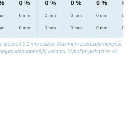
 %
0 %
0 %
0 %
0 %
0 %
mm
0 mm
0 mm
0 mm
0 mm
0 mm
mm
0 mm
0 mm
0 mm
0 mm
0 mm
e alespoň 0,1 mm srážek. Maximum zobrazuje nejvyšší
nejpravděpodobnější variantu. Výpočet vychází ze 40