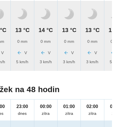
 °C
13 °C
14 °C
13 °C
13 °C
13 °C
mm
0 mm
0 mm
0 mm
0 mm
0 mm
V
V
V
V
V
V
m/h
5 km/h
3 km/h
3 km/h
3 km/h
5 km/h
žek na 48 hodin
:00
23:00
00:00
01:00
02:00
03:00
es
dnes
zítra
zítra
zítra
zítra