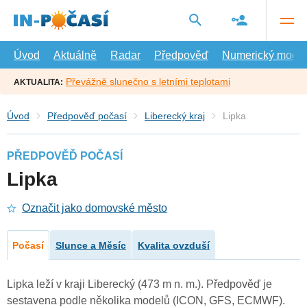
Přejít
na
hlavní
obsah
Úvod
Aktuálně
Radar
Předpověď
Numerický model
Převážně slunečno s letními teplotami
AKTUALITA:
Úvod
Předpověď počasí
Liberecký kraj
Lipka
PŘEDPOVĚĎ POČASÍ
Lipka
Označit jako domovské město
Počasí
Slunce a Měsíc
Kvalita ovzduší
Lipka leží v kraji Liberecký (473 m n. m.). Předpověď je
sestavena podle několika modelů (ICON, GFS, ECMWF).