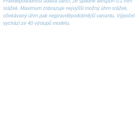
Pravděpodobnost udává šanci, že spadne alespoň 0,1 mm
srážek. Maximum zobrazuje nejvyšší možný úhrn srážek,
očekávaný úhrn pak nejpravděpodobnější variantu. Výpočet
vychází ze 40 výstupů modelu.