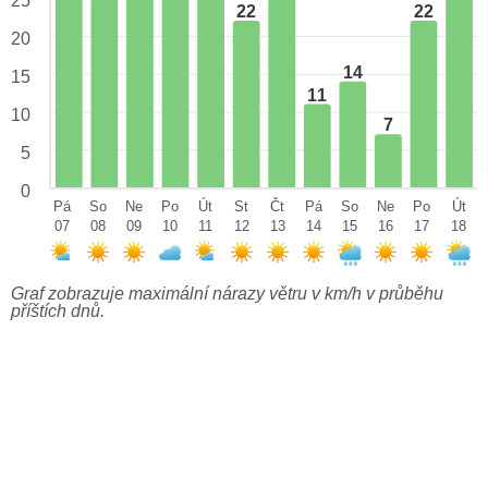
25
22
22
20
14
15
11
10
7
5
0
Pá
So
Ne
Po
Út
St
Čt
Pá
So
Ne
Po
Út
07
08
09
10
11
12
13
14
15
16
17
18
Graf zobrazuje maximální nárazy větru v km/h v průběhu
příštích dnů.