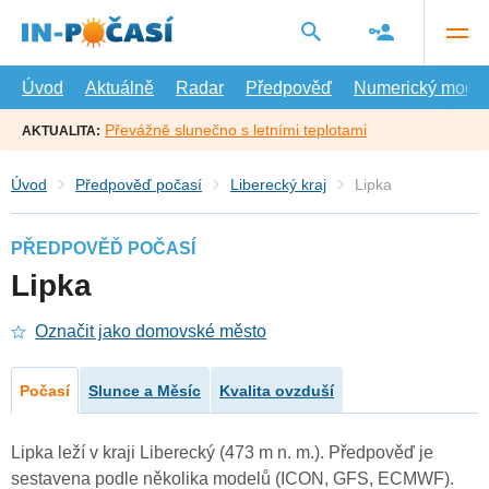
Přejít
na
hlavní
obsah
Úvod
Aktuálně
Radar
Předpověď
Numerický model
Převážně slunečno s letními teplotami
AKTUALITA:
Úvod
Předpověď počasí
Liberecký kraj
Lipka
PŘEDPOVĚĎ POČASÍ
Lipka
Označit jako domovské město
Počasí
Slunce a Měsíc
Kvalita ovzduší
Lipka leží v kraji Liberecký (473 m n. m.). Předpověď je
sestavena podle několika modelů (ICON, GFS, ECMWF).