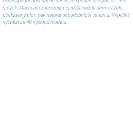
Pravděpodobnost udává šanci, že spadne alespoň 0,1 mm
srážek. Maximum zobrazuje nejvyšší možný úhrn srážek,
očekávaný úhrn pak nejpravděpodobnější variantu. Výpočet
vychází ze 40 výstupů modelu.