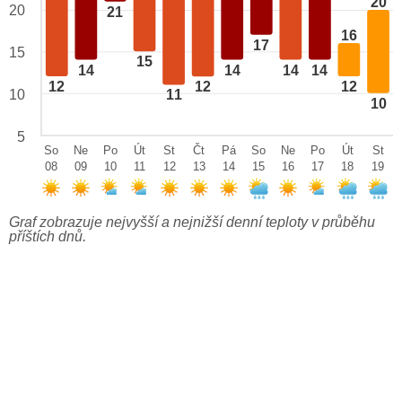
20
20
21
16
17
15
15
14
14
14
14
12
12
12
10
11
10
5
So
Ne
Po
Út
St
Čt
Pá
So
Ne
Po
Út
St
08
09
10
11
12
13
14
15
16
17
18
19
Graf zobrazuje nejvyšší a nejnižší denní teploty v průběhu
příštích dnů.