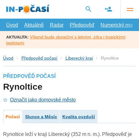
Přejít
na
hlavní
obsah
Úvod
Aktuálně
Radar
Předpověď
Numerický model
Víkend bude slunečný s letními, zítra i tropickými
AKTUALITA:
teplotami
Úvod
Předpověď počasí
Liberecký kraj
Rynoltice
PŘEDPOVĚĎ POČASÍ
Rynoltice
Označit jako domovské město
Počasí
Slunce a Měsíc
Kvalita ovzduší
Rynoltice leží v kraji Liberecký (352 m n. m.). Předpověď je