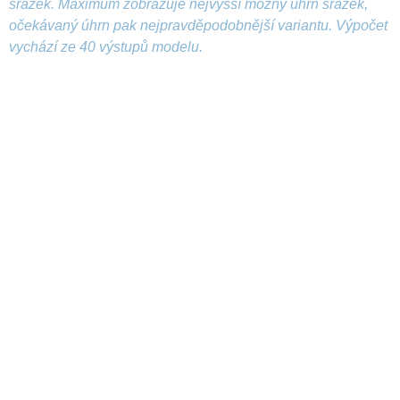
srážek. Maximum zobrazuje nejvyšší možný úhrn srážek,
očekávaný úhrn pak nejpravděpodobnější variantu. Výpočet
vychází ze 40 výstupů modelu.