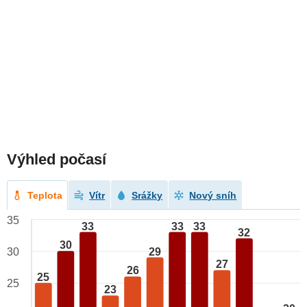
Výhled počasí
Teplota
Vítr
Srážky
Nový sníh
35
33
33
33
32
30
29
30
27
26
25
25
23