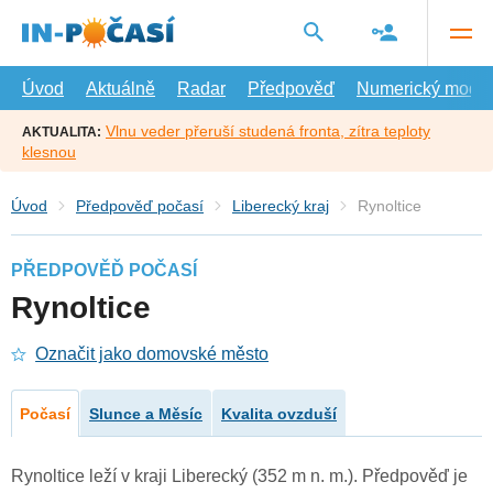
Přejít
na
hlavní
obsah
Úvod
Aktuálně
Radar
Předpověď
Numerický model
Vlnu veder přeruší studená fronta, zítra teploty
AKTUALITA:
klesnou
Úvod
Předpověď počasí
Liberecký kraj
Rynoltice
PŘEDPOVĚĎ POČASÍ
Rynoltice
Označit jako domovské město
Počasí
Slunce a Měsíc
Kvalita ovzduší
Rynoltice leží v kraji Liberecký (352 m n. m.). Předpověď je