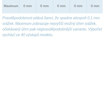
Maximum
0 mm
0 mm
0 mm
0 mm
0 mm
Pravděpodobnost udává šanci, že spadne alespoň 0,1 mm
srážek. Maximum zobrazuje nejvyšší možný úhrn srážek,
očekávaný úhrn pak nejpravděpodobnější variantu. Výpočet
vychází ze 40 výstupů modelu.