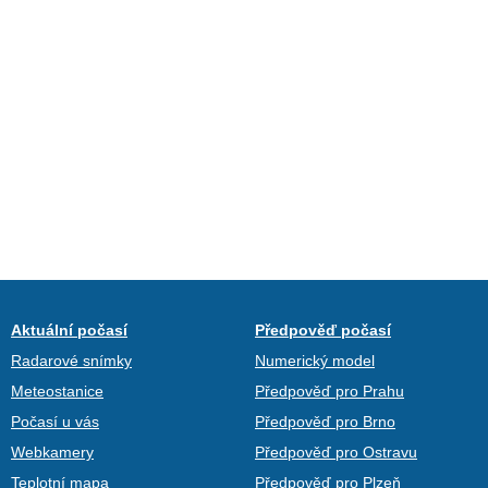
Aktuální počasí
Předpověď počasí
Radarové snímky
Numerický model
Meteostanice
Předpověď pro Prahu
Počasí u vás
Předpověď pro Brno
Webkamery
Předpověď pro Ostravu
Teplotní mapa
Předpověď pro Plzeň