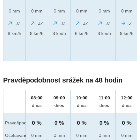
0 mm
0 mm
0 mm
0 mm
0 mm
0 mm
JZ
JZ
JZ
JZ
JZ
Z
8 km/h
8 km/h
8 km/h
6 km/h
8 km/h
9 km/h
Pravděpodobnost srážek na 48 hodin
08:00
09:00
10:00
11:00
12:00
dnes
dnes
dnes
dnes
dnes
0 %
0 %
0 %
0 %
0 %
Pravděpod.
Očekáváno
0 mm
0 mm
0 mm
0 mm
0 mm