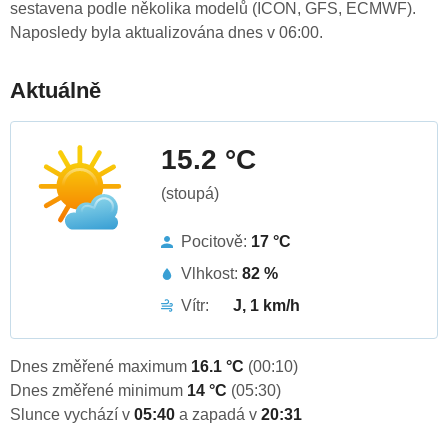
sestavena podle několika modelů (ICON, GFS, ECMWF).
Naposledy byla aktualizována dnes v 06:00.
Aktuálně
15.2 °C
(stoupá)
Pocitově:
17 °C
Vlhkost:
82 %
Vítr:
J, 1 km/h
Dnes změřené maximum
16.1 °C
(00:10)
Dnes změřené minimum
14 °C
(05:30)
Slunce vychází v
05:40
a zapadá v
20:31