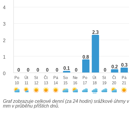
4
3
2.3
2
0.8
1
0.3
0.2
0.1
0
0
0
0
0
0
0
0
Po
Út
St
Čt
Pá
So
Ne
Po
Út
St
Čt
Pá
10
11
12
13
14
15
16
17
18
19
20
21
Graf zobrazuje celkové denní (za 24 hodin) srážkové úhrny v
mm v průběhu příštích dnů.