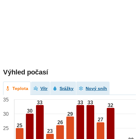
Výhled počasí
Teplota
Vítr
Srážky
Nový sníh
35
33
33
33
32
30
29
30
27
26
25
25
23