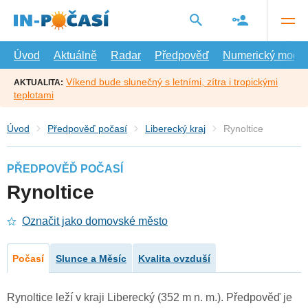
Přejít
na
hlavní
obsah
Úvod
Aktuálně
Radar
Předpověď
Numerický model
Víkend bude slunečný s letními, zítra i tropickými
AKTUALITA:
teplotami
Úvod
Předpověď počasí
Liberecký kraj
Rynoltice
PŘEDPOVĚĎ POČASÍ
Rynoltice
Označit jako domovské město
Počasí
Slunce a Měsíc
Kvalita ovzduší
Rynoltice leží v kraji Liberecký (352 m n. m.). Předpověď je