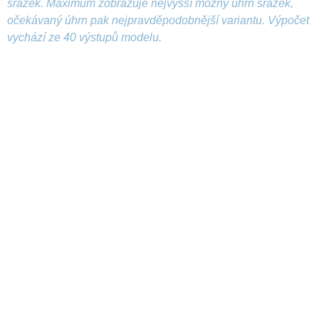
srážek. Maximum zobrazuje nejvyšší možný úhrn srážek,
očekávaný úhrn pak nejpravděpodobnější variantu. Výpočet
vychází ze 40 výstupů modelu.