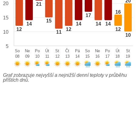
20
20
21
16
17
15
15
14
14
14
14
12
12
12
10
11
10
5
So
Ne
Po
Út
St
Čt
Pá
So
Ne
Po
Út
St
08
09
10
11
12
13
14
15
16
17
18
19
Graf zobrazuje nejvyšší a nejnižší denní teploty v průběhu
příštích dnů.