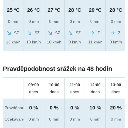
25 °C
26 °C
27 °C
28 °C
29 °C
28 °C
0 mm
0 mm
0 mm
0 mm
0 mm
0 mm
SZ
SZ
SZ
SZ
Z
Z
13 km/h
13 km/h
10 km/h
9 km/h
11 km/h
9 km/h
Pravděpodobnost srážek na 48 hodin
09:00
10:00
11:00
12:00
13:00
dnes
dnes
dnes
dnes
dnes
0 %
0 %
0 %
10 %
20 %
Pravděpod.
Očekáváno
0 mm
0 mm
0 mm
0 mm
0 mm