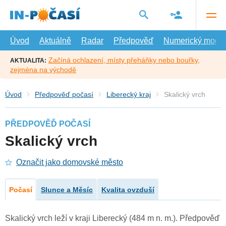
Přejít
na
hlavní
obsah
Úvod
Aktuálně
Radar
Předpověď
Numerický model
Začíná ochlazení, místy přeháňky nebo bouřky,
AKTUALITA:
zejména na východě
Úvod
Předpověď počasí
Liberecký kraj
Skalický vrch
PŘEDPOVĚĎ POČASÍ
Skalický vrch
Označit jako domovské město
Počasí
Slunce a Měsíc
Kvalita ovzduší
Skalický vrch leží v kraji Liberecký (484 m n. m.). Předpověď