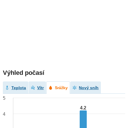
Výhled počasí
Teplota
Vítr
Srážky
Nový sníh
5
4.2
4