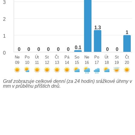
3
2
1.3
1
1
0.1
0
0
0
0
0
0
0
0
0
Ne
Po
Út
St
Čt
Pá
So
Ne
Po
Út
St
Čt
09
10
11
12
13
14
15
16
17
18
19
20
Graf zobrazuje celkové denní (za 24 hodin) srážkové úhrny v
mm v průběhu příštích dnů.