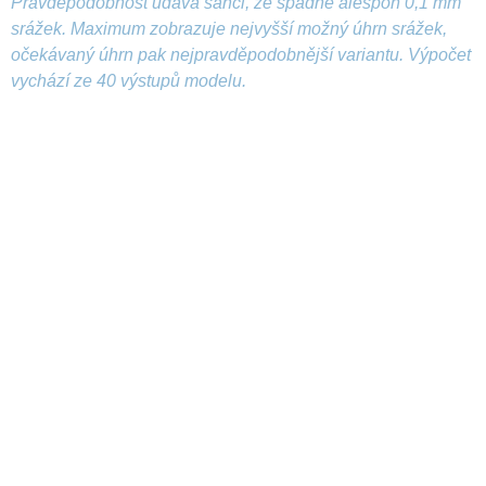
Pravděpodobnost udává šanci, že spadne alespoň 0,1 mm
srážek. Maximum zobrazuje nejvyšší možný úhrn srážek,
očekávaný úhrn pak nejpravděpodobnější variantu. Výpočet
vychází ze 40 výstupů modelu.