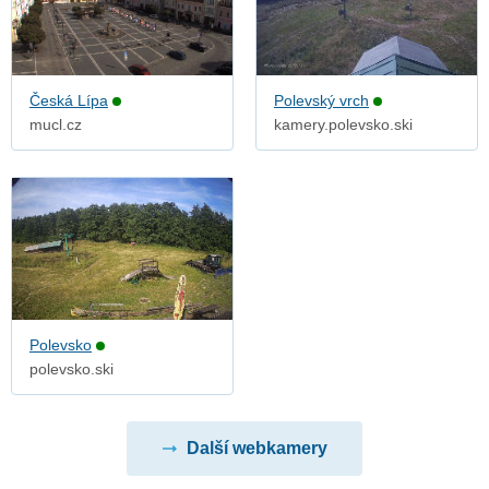
Česká Lípa
Polevský vrch
mucl.cz
kamery.polevsko.ski
Polevsko
polevsko.ski
Další webkamery