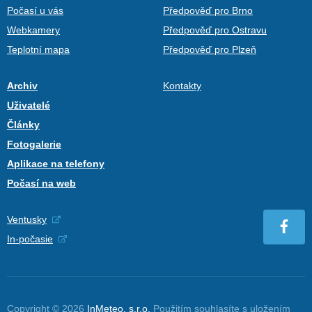
Počasí u vás
Předpověď pro Brno
Webkamery
Předpověď pro Ostravu
Teplotní mapa
Předpověď pro Plzeň
Archiv
Kontakty
Uživatelé
Články
Fotogalerie
Aplikace na telefony
Počasí na web
Ventusky
In-počasie
Copyright © 2026
InMeteo, s.r.o.
Použitím souhlasíte s uložením