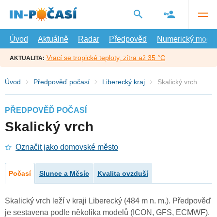
Přejít
na
hlavní
obsah
Úvod
Aktuálně
Radar
Předpověď
Numerický model
Vrací se tropické teploty, zítra až 35 °C
AKTUALITA:
Úvod
Předpověď počasí
Liberecký kraj
Skalický vrch
PŘEDPOVĚĎ POČASÍ
Skalický vrch
Označit jako domovské město
Počasí
Slunce a Měsíc
Kvalita ovzduší
Skalický vrch leží v kraji Liberecký (484 m n. m.). Předpověď
je sestavena podle několika modelů (ICON, GFS, ECMWF).