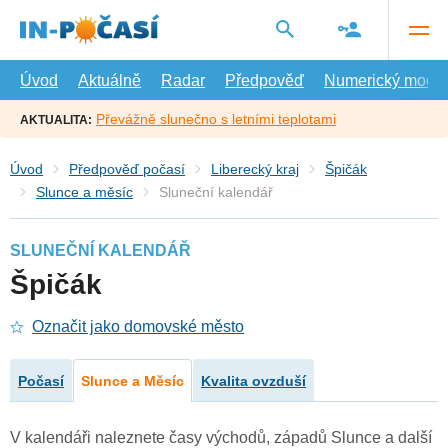
Přejít
na
hlavní
obsah
Úvod
Aktuálně
Radar
Předpověď
Numerický model
Převážně slunečno s letními teplotami
AKTUALITA:
Úvod
Předpověď počasí
Liberecký kraj
Špičák
Slunce a měsíc
Sluneční kalendář
SLUNEČNÍ KALENDÁŘ
Špičák
Označit jako domovské město
Počasí
Slunce a Měsíc
Kvalita ovzduší
V kalendáři naleznete časy východů, západů Slunce a další