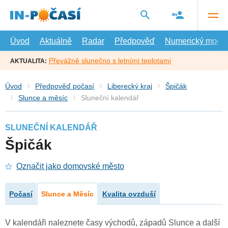
Přejít
na
hlavní
obsah
Úvod
Aktuálně
Radar
Předpověď
Numerický model
Převážně slunečno s letními teplotami
AKTUALITA:
Úvod
Předpověď počasí
Liberecký kraj
Špičák
Slunce a měsíc
Sluneční kalendář
SLUNEČNÍ KALENDÁŘ
Špičák
Označit jako domovské město
Počasí
Slunce a Měsíc
Kvalita ovzduší
V kalendáři naleznete časy východů, západů Slunce a další