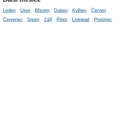
Leden
Únor
Březen
Duben
Květen
Červen
Červenec
Srpen
Září
Říjen
Listopad
Prosinec