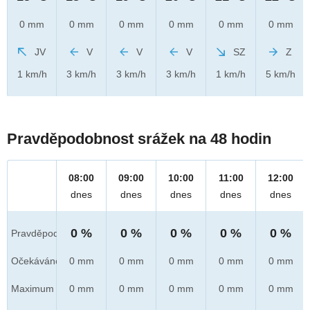
0 mm
0 mm
0 mm
0 mm
0 mm
0 mm
JV
V
V
V
SZ
Z
1 km/h
3 km/h
3 km/h
3 km/h
1 km/h
5 km/h
Pravděpodobnost srážek na 48 hodin
08:00
09:00
10:00
11:00
12:00
dnes
dnes
dnes
dnes
dnes
0 %
0 %
0 %
0 %
0 %
Pravděpod.
Očekáváno
0 mm
0 mm
0 mm
0 mm
0 mm
Maximum
0 mm
0 mm
0 mm
0 mm
0 mm