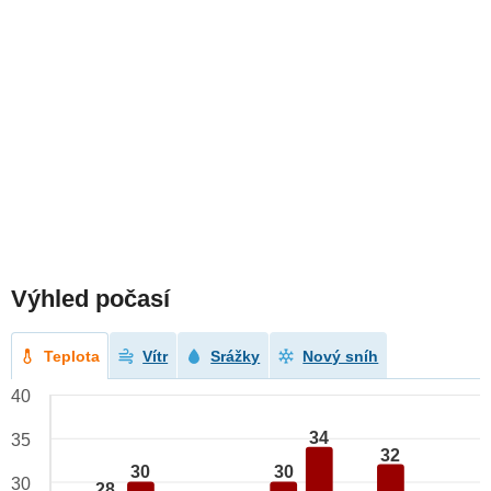
Výhled počasí
Teplota
Vítr
Srážky
Nový sníh
40
34
35
32
30
30
30
28