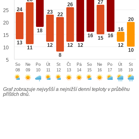
27
26
24
25
23
22
20
20
16
18
15
16
16
15
13
12
12
12
12
10
11
10
8
5
So
Ne
Po
Út
St
Čt
Pá
So
Ne
Po
Út
St
08
09
10
11
12
13
14
15
16
17
18
19
Graf zobrazuje nejvyšší a nejnižší denní teploty v průběhu
příštích dnů.