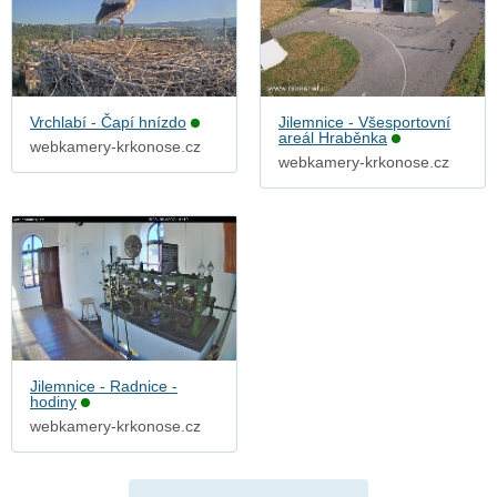
Vrchlabí - Čapí hnízdo
Jilemnice - Všesportovní
areál Hraběnka
webkamery-krkonose.cz
webkamery-krkonose.cz
Jilemnice - Radnice -
hodiny
webkamery-krkonose.cz