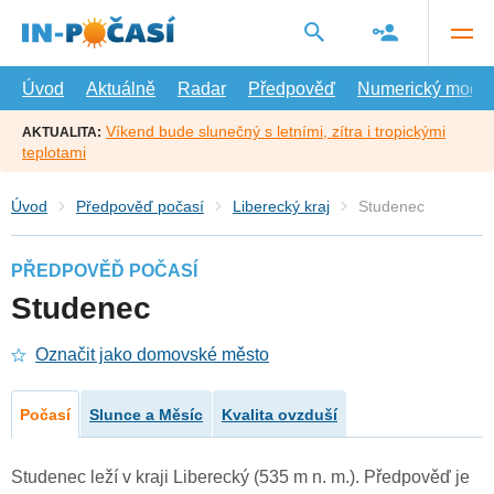
Přejít
na
hlavní
obsah
Úvod
Aktuálně
Radar
Předpověď
Numerický model
Víkend bude slunečný s letními, zítra i tropickými
AKTUALITA:
teplotami
Úvod
Předpověď počasí
Liberecký kraj
Studenec
PŘEDPOVĚĎ POČASÍ
Studenec
Označit jako domovské město
Počasí
Slunce a Měsíc
Kvalita ovzduší
Studenec leží v kraji Liberecký (535 m n. m.). Předpověď je