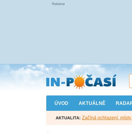
Přejít
na
hlavní
obsah
ÚVOD
AKTUÁLNĚ
RADA
Začíná ochlazení, míst
AKTUALITA: