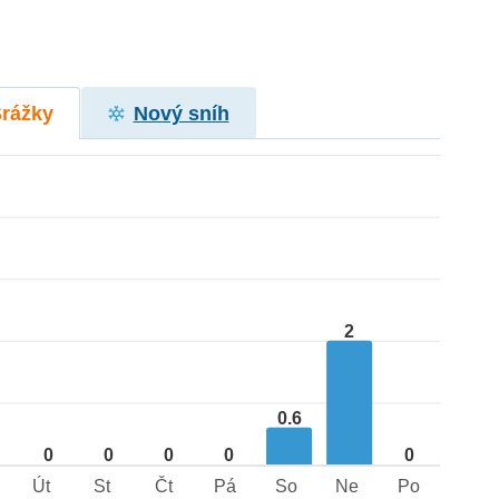
Srážky
Nový sníh
2
0.6
0
0
0
0
0
Út
St
Čt
Pá
So
Ne
Po