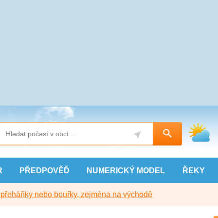
R
PŘEDPOVĚĎ
NUMERICKÝ
MODEL
ŘEKY
y přeháňky nebo bouřky, zejména na východě