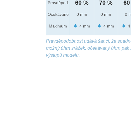
60 %
70 %
60
Pravděpod.
Očekáváno
0 mm
0 mm
0 
Maximum
4 mm
4 mm
4
Pravděpodobnost udává šanci, že spadn
možný úhrn srážek, očekávaný úhrn pak 
výstupů modelu.