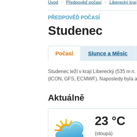
Úvod
Předpověď počasí
Liberecký kraj
PŘEDPOVĚĎ POČASÍ
Studenec
Počasí
Slunce a Měsíc
Studenec leží v kraji Liberecký (535 m n
(ICON, GFS, ECMWF). Naposledy byla ak
Aktuálně
23 °C
(stoupá)