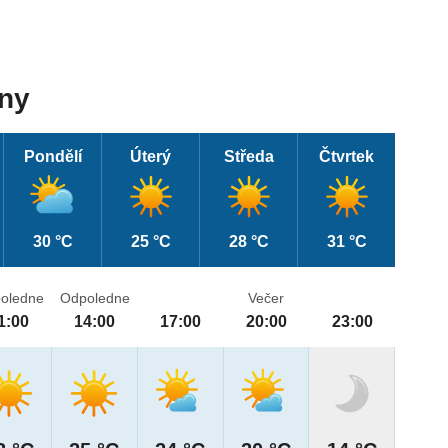
dny
Pondělí
Úterý
Středa
Čtvrtek
30 °C
25 °C
28 °C
31 °C
oledne
Odpoledne
Večer
1:00
14:00
17:00
20:00
23:00