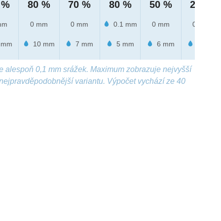
 %
80 %
70 %
80 %
50 %
20 %
mm
0 mm
0 mm
0.1 mm
0 mm
0 mm
 mm
10 mm
7 mm
5 mm
6 mm
1 mm
e alespoň 0,1 mm srážek. Maximum zobrazuje nejvyšší
nejpravděpodobnější variantu. Výpočet vychází ze 40