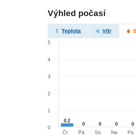
Výhled počasí
Teplota
Vítr
5
4
3
2
1
0.2
0
0
0
0
0
Čt
Pá
So
Ne
Po