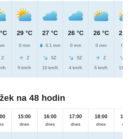
 °C
29 °C
27 °C
26 °C
26 °C
23 °C
mm
0 mm
0.1 mm
0 mm
0 mm
0 mm
Z
Z
SZ
SZ
Z
SZ
m/h
9 km/h
10 km/h
4 km/h
5 km/h
11 km/h
žek na 48 hodin
:00
15:00
16:00
17:00
18:00
19:00
es
dnes
dnes
dnes
dnes
dnes