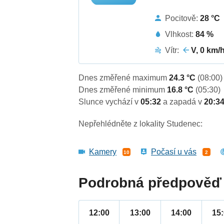
Pocitově:
28 °C
Vlhkost:
84 %
Vítr:
V, 0 km/
Dnes změřené maximum
24.3 °C
(08:00)
Dnes změřené minimum
16.8 °C
(05:30)
Slunce vychází v
05:32
a zapadá v
20:3
Nepřehlédněte z lokality Studenec:
Kamery
Počasí u vás
10
2
Podrobná předpověď 
12:00
13:00
14:00
15