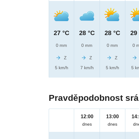
27 °C
28 °C
28 °C
29
0 mm
0 mm
0 mm
0 
Z
Z
Z
5 km/h
7 km/h
5 km/h
5 k
Pravděpodobnost srá
12:00
13:00
14
dnes
dnes
dn