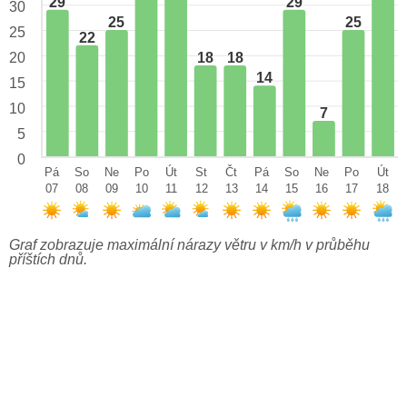
29
29
30
25
25
25
22
18
18
20
14
15
10
7
5
0
Pá
So
Ne
Po
Út
St
Čt
Pá
So
Ne
Po
Út
07
08
09
10
11
12
13
14
15
16
17
18
Graf zobrazuje maximální nárazy větru v km/h v průběhu
příštích dnů.