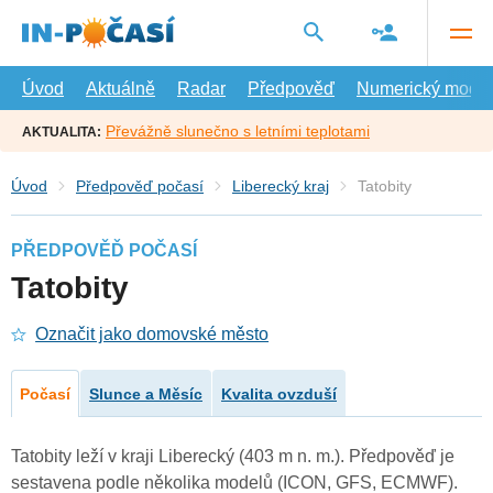
Přejít
na
hlavní
obsah
Úvod
Aktuálně
Radar
Předpověď
Numerický model
Převážně slunečno s letními teplotami
AKTUALITA:
Úvod
Předpověď počasí
Liberecký kraj
Tatobity
PŘEDPOVĚĎ POČASÍ
Tatobity
Označit jako domovské město
Počasí
Slunce a Měsíc
Kvalita ovzduší
Tatobity leží v kraji Liberecký (403 m n. m.). Předpověď je
sestavena podle několika modelů (ICON, GFS, ECMWF).