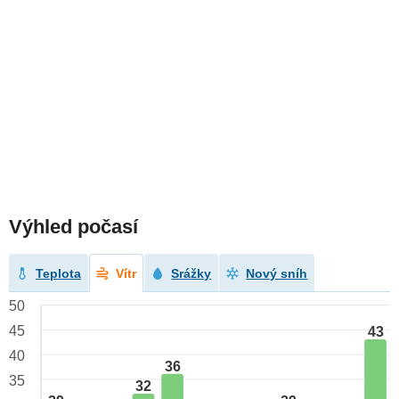
Výhled počasí
Teplota
Vítr
Srážky
Nový sníh
50
45
43
40
36
35
32