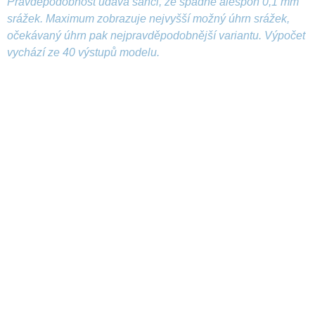
Pravděpodobnost udává šanci, že spadne alespoň 0,1 mm
srážek. Maximum zobrazuje nejvyšší možný úhrn srážek,
očekávaný úhrn pak nejpravděpodobnější variantu. Výpočet
vychází ze 40 výstupů modelu.