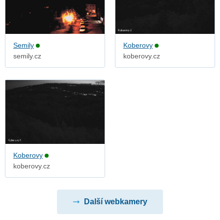
Semily
Koberovy
semily.cz
koberovy.cz
Koberovy
koberovy.cz
Další webkamery