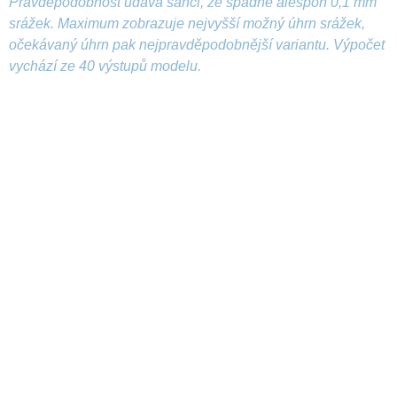
Pravděpodobnost udává šanci, že spadne alespoň 0,1 mm
srážek. Maximum zobrazuje nejvyšší možný úhrn srážek,
očekávaný úhrn pak nejpravděpodobnější variantu. Výpočet
vychází ze 40 výstupů modelu.