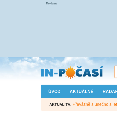
Přejít
na
hlavní
obsah
ÚVOD
AKTUÁLNĚ
RADA
Převážně slunečno s let
AKTUALITA: