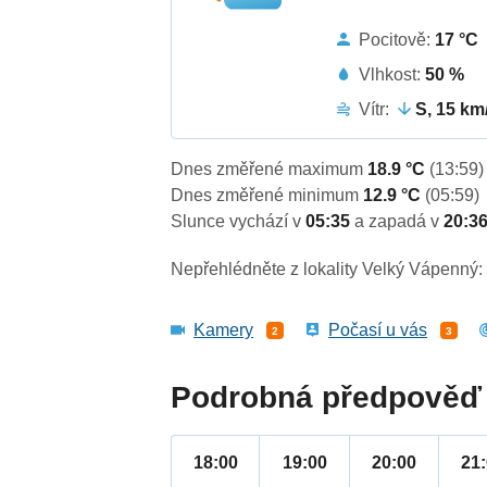
Pocitově:
17 °C
Vlhkost:
50 %
Vítr:
S, 15 km
Dnes změřené maximum
18.9 °C
(13:59)
Dnes změřené minimum
12.9 °C
(05:59)
Slunce vychází v
05:35
a zapadá v
20:3
Nepřehlédněte z lokality Velký Vápenný:
Kamery
Počasí u vás
2
3
Podrobná předpověď 
18:00
19:00
20:00
21