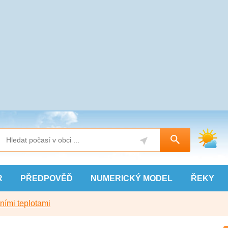
R
PŘEDPOVĚĎ
NUMERICKÝ
MODEL
ŘEKY
ními teplotami