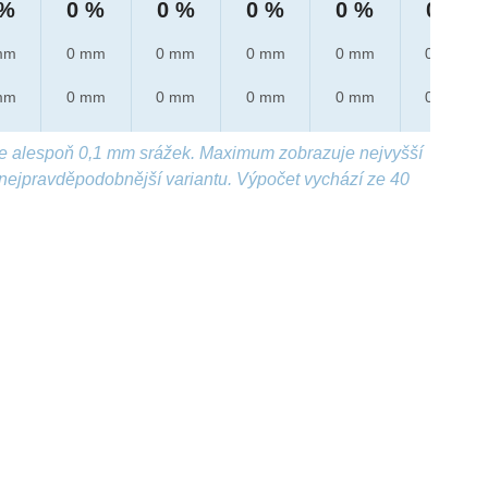
 %
0 %
0 %
0 %
0 %
0 %
mm
0 mm
0 mm
0 mm
0 mm
0 mm
mm
0 mm
0 mm
0 mm
0 mm
0 mm
e alespoň 0,1 mm srážek. Maximum zobrazuje nejvyšší
nejpravděpodobnější variantu. Výpočet vychází ze 40