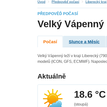
Úvod
Předpověď počasí
Liberecký kraj
PŘEDPOVĚĎ POČASÍ
Velký Vápenný
Počasí
Slunce a Měsíc
Velký Vápenný leží v kraji Liberecký (79
modelů (ICON, GFS, ECMWF). Naposledy 
Aktuálně
18.6 °C
(stoupá)