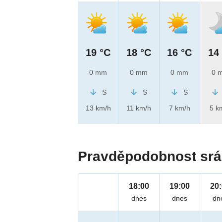
19 °C
18 °C
16 °C
14
0 mm
0 mm
0 mm
0 
S
S
S
13 km/h
11 km/h
7 km/h
5 k
Pravděpodobnost srá
18:00
19:00
20
dnes
dnes
dn