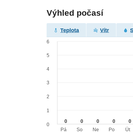
Výhled počasí
Teplota
Vítr
6
5
4
3
2
1
0
0
0
0
0
0
Pá
So
Ne
Po
Út