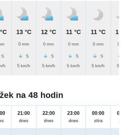
 °C
13 °C
12 °C
11 °C
11 °C
10 °C
mm
0 mm
0 mm
0 mm
0 mm
0 mm
S
S
S
S
S
S
m/h
5 km/h
5 km/h
5 km/h
5 km/h
3 km/h
žek na 48 hodin
:00
21:00
22:00
23:00
00:00
01:00
es
dnes
dnes
dnes
zítra
zítra