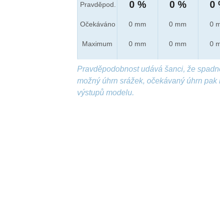
0 %
0 %
0
Pravděpod.
Očekáváno
0 mm
0 mm
0 
Maximum
0 mm
0 mm
0 
Pravděpodobnost udává šanci, že spadn
možný úhrn srážek, očekávaný úhrn pak 
výstupů modelu.