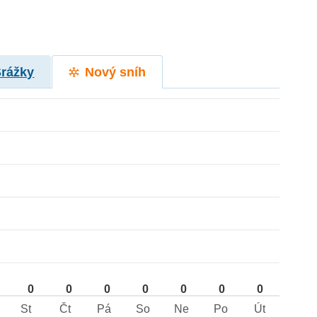
Srážky
Nový sníh
0
0
0
0
0
0
0
St
Čt
Pá
So
Ne
Po
Út