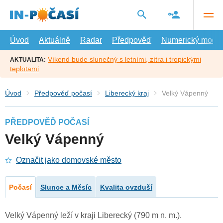
Přejít
na
hlavní
obsah
Úvod
Aktuálně
Radar
Předpověď
Numerický model
Víkend bude slunečný s letními, zítra i tropickými
AKTUALITA:
teplotami
Úvod
Předpověď počasí
Liberecký kraj
Velký Vápenný
PŘEDPOVĚĎ POČASÍ
Velký Vápenný
Označit jako domovské město
Počasí
Slunce a Měsíc
Kvalita ovzduší
Velký Vápenný leží v kraji Liberecký (790 m n. m.).