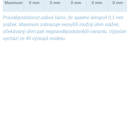
Maximum
0 mm
0 mm
0 mm
0 mm
0 mm
Pravděpodobnost udává šanci, že spadne alespoň 0,1 mm
srážek. Maximum zobrazuje nejvyšší možný úhrn srážek,
očekávaný úhrn pak nejpravděpodobnější variantu. Výpočet
vychází ze 40 výstupů modelu.