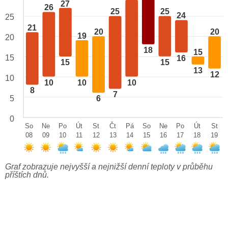
27
26
25
25
24
25
21
20
20
19
20
18
15
15
16
15
15
13
12
10
10
10
10
8
7
5
6
0
So
Ne
Po
Út
St
Čt
Pá
So
Ne
Po
Út
St
08
09
10
11
12
13
14
15
16
17
18
19
Graf zobrazuje nejvyšší a nejnižší denní teploty v průběhu
příštích dnů.