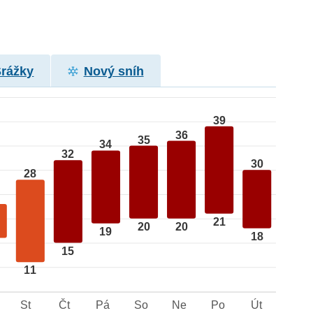
Srážky
Nový sníh
39
36
35
34
32
30
28
21
20
20
19
18
15
11
St
Čt
Pá
So
Ne
Po
Út