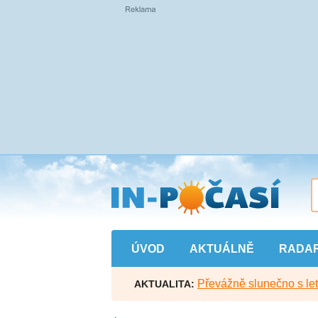
Přejít
na
hlavní
obsah
ÚVOD
AKTUÁLNĚ
RADA
Převážně slunečno s let
AKTUALITA: