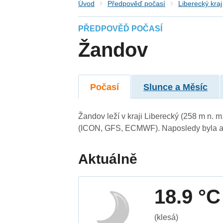
Úvod
Předpověď počasí
Liberecký kraj
PŘEDPOVĚĎ POČASÍ
Žandov
Počasí
Slunce a Měsíc
Žandov leží v kraji Liberecký (258 m n. 
(ICON, GFS, ECMWF). Naposledy byla ak
Aktuálně
18.9 °C
(klesá)