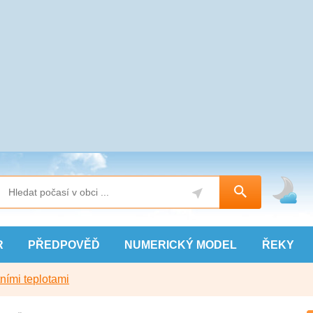
R
PŘEDPOVĚĎ
NUMERICKÝ
MODEL
ŘEKY
ními teplotami