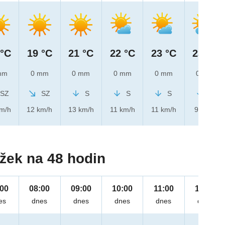
 °C
19 °C
21 °C
22 °C
23 °C
23 °C
mm
0 mm
0 mm
0 mm
0 mm
0 mm
SZ
SZ
S
S
S
S
km/h
12 km/h
13 km/h
11 km/h
11 km/h
9 km/h
žek na 48 hodin
:00
08:00
09:00
10:00
11:00
12:00
es
dnes
dnes
dnes
dnes
dnes