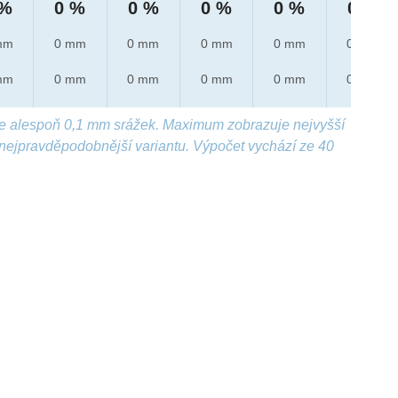
 %
0 %
0 %
0 %
0 %
0 %
mm
0 mm
0 mm
0 mm
0 mm
0 mm
mm
0 mm
0 mm
0 mm
0 mm
0 mm
e alespoň 0,1 mm srážek. Maximum zobrazuje nejvyšší
nejpravděpodobnější variantu. Výpočet vychází ze 40