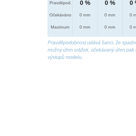
0 %
0 %
0
Pravděpod.
Očekáváno
0 mm
0 mm
0 
Maximum
0 mm
0 mm
0 
Pravděpodobnost udává šanci, že spadn
možný úhrn srážek, očekávaný úhrn pak 
výstupů modelu.