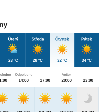
dny
Úterý
Středa
Čtvrtek
Pátek
23 °C
28 °C
32 °C
34 °C
oledne
Odpoledne
Večer
1:00
14:00
17:00
20:00
23:00