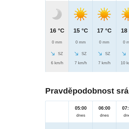
16 °C
15 °C
17 °C
18
0 mm
0 mm
0 mm
0 
SZ
SZ
SZ
6 km/h
7 km/h
7 km/h
10 
Pravděpodobnost srá
05:00
06:00
07
dnes
dnes
dn