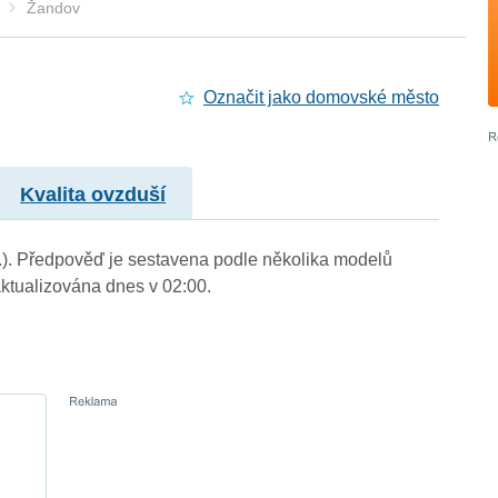
Žandov
Označit jako domovské město
Kvalita ovzduší
m.). Předpověď je sestavena podle několika modelů
tualizována dnes v 02:00.