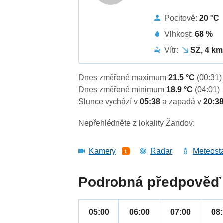
Pocitově:
20 °C
Vlhkost:
68 %
Vítr:
SZ, 4 km
Dnes změřené maximum
21.5 °C
(00:31)
Dnes změřené minimum
18.9 °C
(04:01)
Slunce vychází v
05:38
a zapadá v
20:3
Nepřehlédněte z lokality Žandov:
Kamery
Radar
Meteost
1
Podrobná předpověď 
05:00
06:00
07:00
08