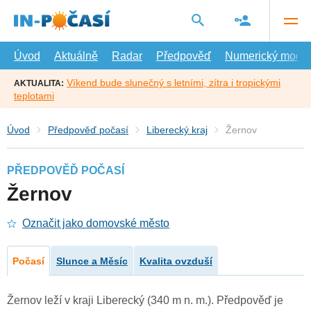
Přejít
na
hlavní
obsah
Úvod
Aktuálně
Radar
Předpověď
Numerický model
Víkend bude slunečný s letními, zítra i tropickými
AKTUALITA:
teplotami
Úvod
Předpověď počasí
Liberecký kraj
Žernov
PŘEDPOVĚĎ POČASÍ
Žernov
Označit jako domovské město
Počasí
Slunce a Měsíc
Kvalita ovzduší
Žernov leží v kraji Liberecký (340 m n. m.). Předpověď je