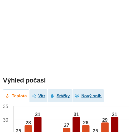
Výhled počasí
Teplota
Vítr
Srážky
Nový sníh
35
31
31
31
29
30
28
28
27
25
25