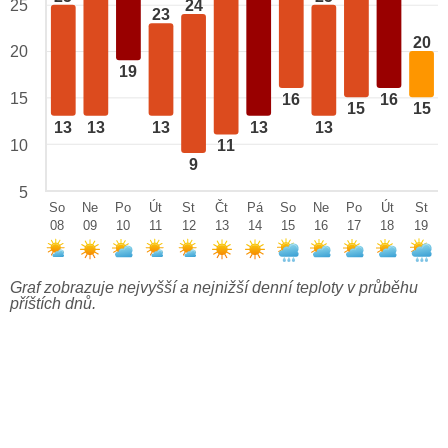
24
25
23
20
20
19
15
16
16
15
15
13
13
13
13
13
10
11
9
5
So
Ne
Po
Út
St
Čt
Pá
So
Ne
Po
Út
St
08
09
10
11
12
13
14
15
16
17
18
19
Graf zobrazuje nejvyšší a nejnižší denní teploty v průběhu
příštích dnů.