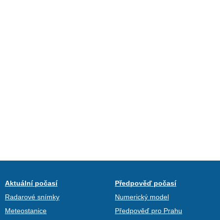
Aktuální počasí
Předpověď počasí
Radarové snímky
Numerický model
Meteostanice
Předpověď pro Prahu