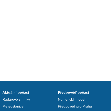
Aktuální počasí
Předpověď počasí
Radarové snímky
Numerický model
Meteostanice
Předpověď pro Prahu