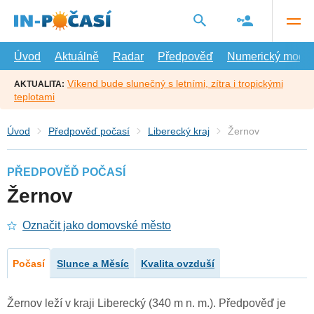
Přejít
na
hlavní
obsah
Úvod
Aktuálně
Radar
Předpověď
Numerický model
Víkend bude slunečný s letními, zítra i tropickými
AKTUALITA:
teplotami
Úvod
Předpověď počasí
Liberecký kraj
Žernov
PŘEDPOVĚĎ POČASÍ
Žernov
Označit jako domovské město
Počasí
Slunce a Měsíc
Kvalita ovzduší
Žernov leží v kraji Liberecký (340 m n. m.). Předpověď je