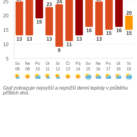
24
25
23
20
20
19
15
16
16
15
15
13
13
13
13
13
10
11
9
5
So
Ne
Po
Út
St
Čt
Pá
So
Ne
Po
Út
St
08
09
10
11
12
13
14
15
16
17
18
19
Graf zobrazuje nejvyšší a nejnižší denní teploty v průběhu
příštích dnů.