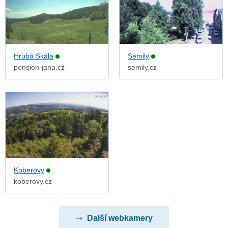
Hrubá Skála
Semily
pension-jana.cz
semily.cz
Koberovy
koberovy.cz
Další webkamery