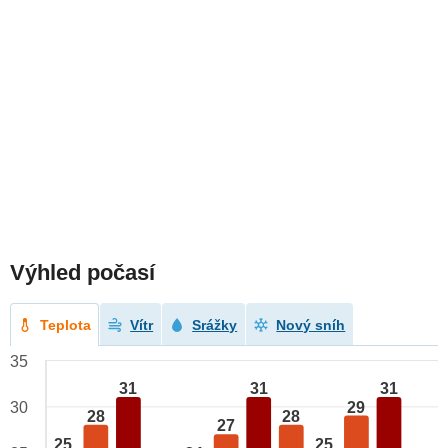
Výhled počasí
Teplota
Vítr
Srážky
Nový sníh
35
31
31
31
29
30
28
28
27
25
25