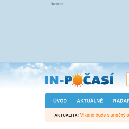
Přejít
na
hlavní
obsah
ÚVOD
AKTUÁLNĚ
RADA
Víkend bude slunečný s l
AKTUALITA: