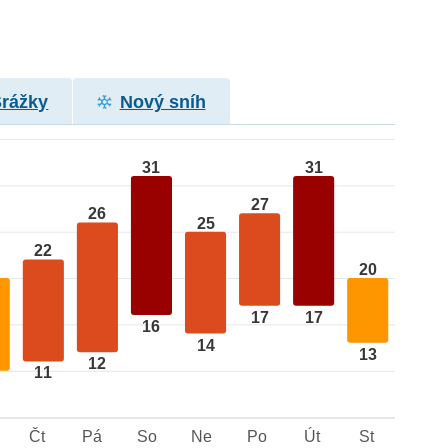
Srážky
Nový sníh
31
31
27
26
25
22
20
17
17
16
14
13
12
11
Čt
Pá
So
Ne
Po
Út
St