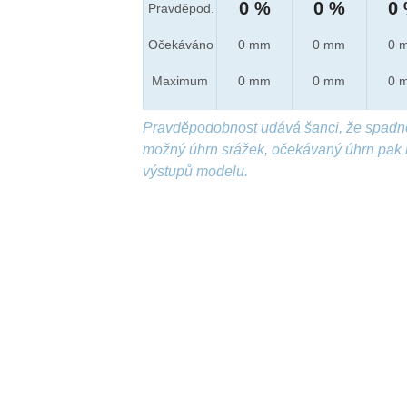
0 %
0 %
0
Pravděpod.
Očekáváno
0 mm
0 mm
0 
Maximum
0 mm
0 mm
0 
Pravděpodobnost udává šanci, že spadn
možný úhrn srážek, očekávaný úhrn pak 
výstupů modelu.