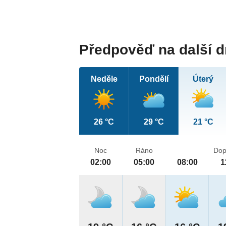
Předpověď na další 
Neděle
Pondělí
Úterý
26 °C
29 °C
21 °C
Noc
Ráno
Dop
02:00
05:00
08:00
1