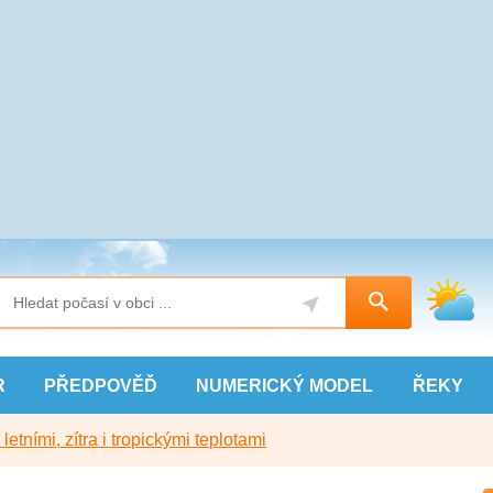
R
PŘEDPOVĚĎ
NUMERICKÝ
MODEL
ŘEKY
etními, zítra i tropickými teplotami