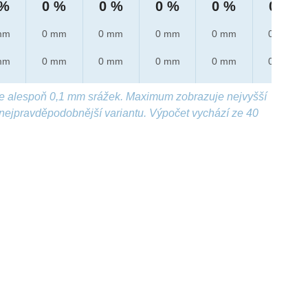
 %
0 %
0 %
0 %
0 %
0 %
mm
0 mm
0 mm
0 mm
0 mm
0 mm
mm
0 mm
0 mm
0 mm
0 mm
0 mm
e alespoň 0,1 mm srážek. Maximum zobrazuje nejvyšší
nejpravděpodobnější variantu. Výpočet vychází ze 40