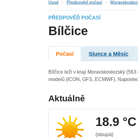
Úvod
Předpověď počasí
Moravskoslezs
PŘEDPOVĚĎ POČASÍ
Bílčice
Počasí
Slunce a Měsíc
Bílčice leží v kraji Moravskoslezský (56
modelů (ICON, GFS, ECMWF). Naposledy 
Aktuálně
18.9 °C
(stoupá)