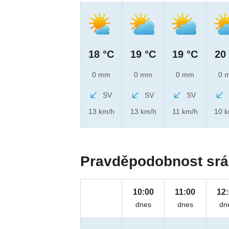
18 °C
19 °C
19 °C
20
0 mm
0 mm
0 mm
0 
SV
SV
SV
13 km/h
13 km/h
11 km/h
10 
Pravděpodobnost srá
10:00
11:00
12
dnes
dnes
dn