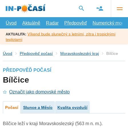
Přejít
na
hlavní
obsah
Úvod
Aktuálně
Radar
Předpověď
Numerický model
Víkend bude slunečný s letními, zítra i tropickými
AKTUALITA:
teplotami
Úvod
Předpověď počasí
Moravskoslezský kraj
Bílčice
PŘEDPOVĚĎ POČASÍ
Bílčice
Označit jako domovské město
Počasí
Slunce a Měsíc
Kvalita ovzduší
Bílčice leží v kraji Moravskoslezský (563 m n. m.).