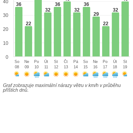
40
36
36
36
32
32
32
29
30
22
22
20
10
0
So
Ne
Po
Út
St
Čt
Pá
So
Ne
Po
Út
St
08
09
10
11
12
13
14
15
16
17
18
19
Graf zobrazuje maximální nárazy větru v km/h v průběhu
příštích dnů.