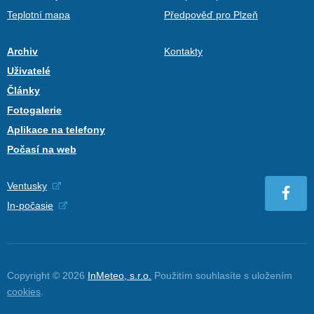
Teplotní mapa
Předpověď pro Plzeň
Archiv
Kontakty
Uživatelé
Články
Fotogalerie
Aplikace na telefony
Počasí na web
Ventusky
In-počasie
Copyright © 2026
InMeteo, s.r.o.
Použitím souhlasíte s uložením
cookies
.