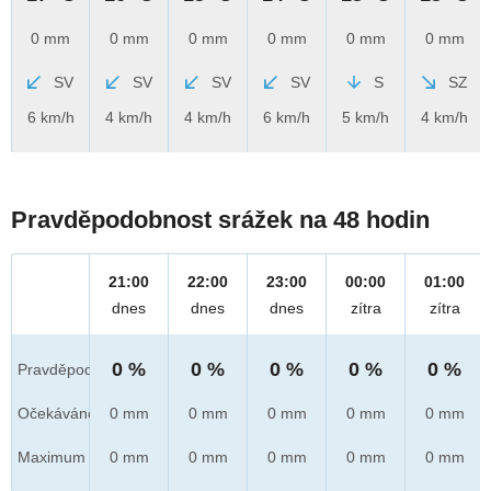
0 mm
0 mm
0 mm
0 mm
0 mm
0 mm
SV
SV
SV
SV
S
SZ
6 km/h
4 km/h
4 km/h
6 km/h
5 km/h
4 km/h
Pravděpodobnost srážek na 48 hodin
21:00
22:00
23:00
00:00
01:00
dnes
dnes
dnes
zítra
zítra
0 %
0 %
0 %
0 %
0 %
Pravděpod.
Očekáváno
0 mm
0 mm
0 mm
0 mm
0 mm
Maximum
0 mm
0 mm
0 mm
0 mm
0 mm