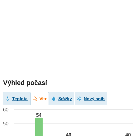
Výhled počasí
Teplota
Vítr
Srážky
Nový sníh
60
54
50
40
40