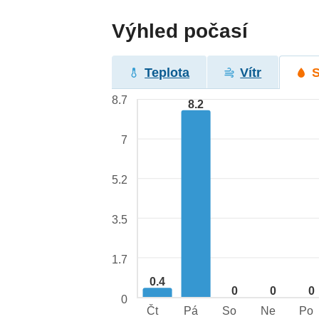
Výhled počasí
Teplota
Vítr
8.7
8.2
7
5.2
3.5
1.7
0.4
0
0
0
0
Čt
Pá
So
Ne
Po