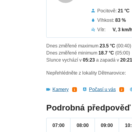
Pocitově:
21 °C
Vlhkost:
83 %
Vítr:
V, 3 km/
Dnes změřené maximum
23.5 °C
(00:40)
Dnes změřené minimum
18.7 °C
(05:00)
Slunce vychází v
05:23
a zapadá v
20:2
Nepřehlédněte z lokality Dětmarovice:
Kamery
Počasí u vás
1
2
Podrobná předpověď 
07:00
08:00
09:00
10