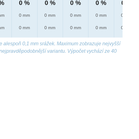
 %
0 %
0 %
0 %
0 %
0 %
mm
0 mm
0 mm
0 mm
0 mm
0 mm
mm
0 mm
0 mm
0 mm
0 mm
0 mm
e alespoň 0,1 mm srážek. Maximum zobrazuje nejvyšší
nejpravděpodobnější variantu. Výpočet vychází ze 40