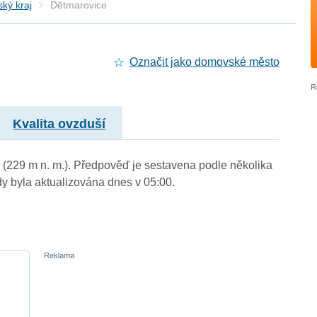
ký kraj
Dětmarovice
Označit jako domovské město
Kvalita ovzduší
 (229 m n. m.). Předpověď je sestavena podle několika
byla aktualizována dnes v 05:00.