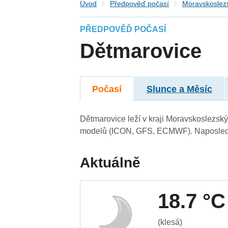
Úvod
Předpověď počasí
Moravskoslezs
PŘEDPOVĚĎ POČASÍ
Dětmarovice
Počasí
Slunce a Měsíc
Dětmarovice leží v kraji Moravskoslezský
modelů (ICON, GFS, ECMWF). Naposledy 
Aktuálně
18.7 °C
(klesá)