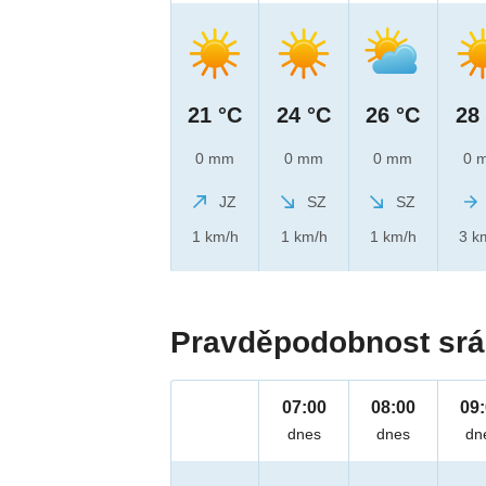
21 °C
24 °C
26 °C
28
0 mm
0 mm
0 mm
0 
JZ
SZ
SZ
1 km/h
1 km/h
1 km/h
3 k
Pravděpodobnost srá
07:00
08:00
09
dnes
dnes
dn