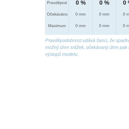
0 %
0 %
0
Pravděpod.
Očekáváno
0 mm
0 mm
0 
Maximum
0 mm
0 mm
0 
Pravděpodobnost udává šanci, že spadn
možný úhrn srážek, očekávaný úhrn pak 
výstupů modelu.