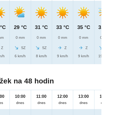
 °C
29 °C
31 °C
33 °C
35 °C
32 °C
mm
0 mm
0 mm
0 mm
0 mm
0 mm
Z
SZ
SZ
Z
Z
SZ
m/h
6 km/h
8 km/h
9 km/h
9 km/h
19 km/h
žek na 48 hodin
:00
10:00
11:00
12:00
13:00
14:00
es
dnes
dnes
dnes
dnes
dnes