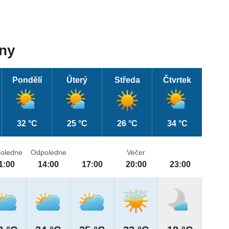
dny
Pondělí
Úterý
Středa
Čtvrtek
32 °C
25 °C
26 °C
34 °C
oledne
Odpoledne
Večer
1:00
14:00
17:00
20:00
23:00