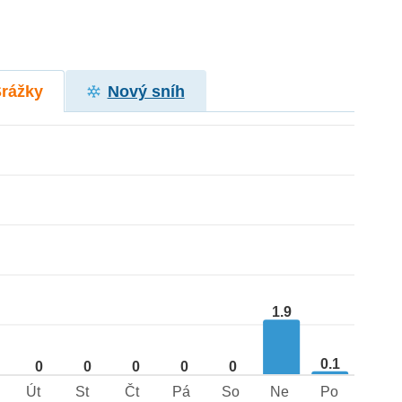
Srážky
Nový sníh
1.9
0.1
0
0
0
0
0
Út
St
Čt
Pá
So
Ne
Po