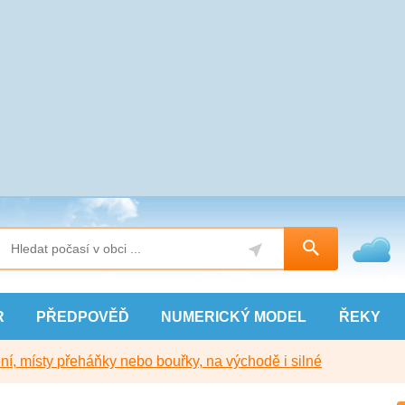
R
PŘEDPOVĚĎ
NUMERICKÝ
MODEL
ŘEKY
í, místy přeháňky nebo bouřky, na východě i silné