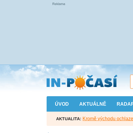
Přejít
na
hlavní
obsah
ÚVOD
AKTUÁLNĚ
RADA
Kromě východu ochlazen
AKTUALITA: