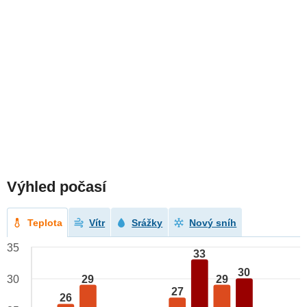
Výhled počasí
Teplota
Vítr
Srážky
Nový sníh
35
33
30
29
29
30
27
26