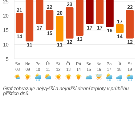
25
23
22
22
21
20
20
17
17
17
17
15
16
15
14
14
13
12
12
10
11
11
5
So
Ne
Po
Út
St
Čt
Pá
So
Ne
Po
Út
St
08
09
10
11
12
13
14
15
16
17
18
19
Graf zobrazuje nejvyšší a nejnižší denní teploty v průběhu
příštích dnů.