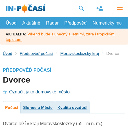
Přejít
na
hlavní
obsah
Úvod
Aktuálně
Radar
Předpověď
Numerický model
Víkend bude slunečný s letními, zítra i tropickými
AKTUALITA:
teplotami
Úvod
Předpověď počasí
Moravskoslezský kraj
Dvorce
PŘEDPOVĚĎ POČASÍ
Dvorce
Označit jako domovské město
Počasí
Slunce a Měsíc
Kvalita ovzduší
Dvorce leží v kraji Moravskoslezský (551 m n. m.).