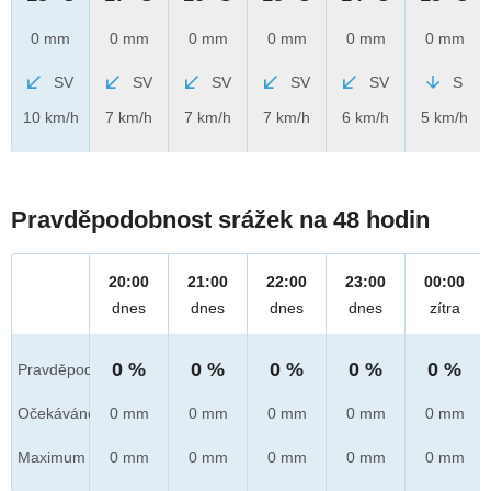
0 mm
0 mm
0 mm
0 mm
0 mm
0 mm
SV
SV
SV
SV
SV
S
10 km/h
7 km/h
7 km/h
7 km/h
6 km/h
5 km/h
Pravděpodobnost srážek na 48 hodin
20:00
21:00
22:00
23:00
00:00
dnes
dnes
dnes
dnes
zítra
0 %
0 %
0 %
0 %
0 %
Pravděpod.
Očekáváno
0 mm
0 mm
0 mm
0 mm
0 mm
Maximum
0 mm
0 mm
0 mm
0 mm
0 mm