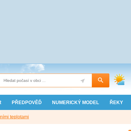
R
PŘEDPOVĚĎ
NUMERICKÝ
MODEL
ŘEKY
ními teplotami