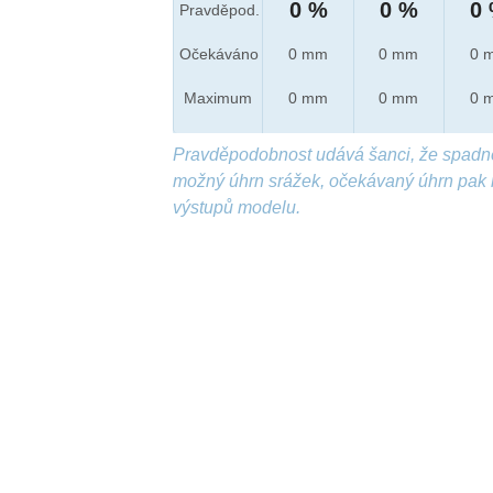
0 %
0 %
0
Pravděpod.
Očekáváno
0 mm
0 mm
0 
Maximum
0 mm
0 mm
0 
Pravděpodobnost udává šanci, že spadn
možný úhrn srážek, očekávaný úhrn pak 
výstupů modelu.