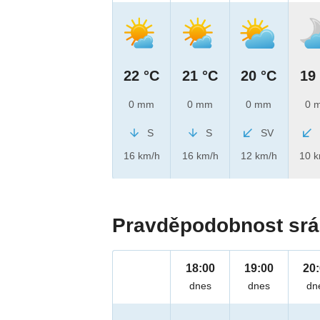
22 °C
21 °C
20 °C
19
0 mm
0 mm
0 mm
0 
S
S
SV
16 km/h
16 km/h
12 km/h
10 
Pravděpodobnost srá
18:00
19:00
20
dnes
dnes
dn