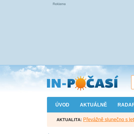
Přejít
na
hlavní
obsah
ÚVOD
AKTUÁLNĚ
RADA
Převážně slunečno s let
AKTUALITA: