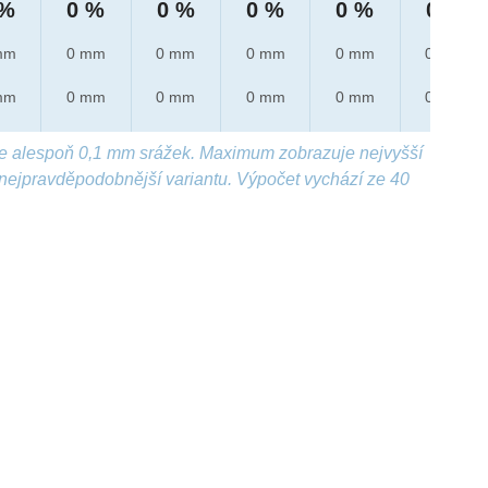
 %
0 %
0 %
0 %
0 %
0 %
mm
0 mm
0 mm
0 mm
0 mm
0 mm
mm
0 mm
0 mm
0 mm
0 mm
0 mm
e alespoň 0,1 mm srážek. Maximum zobrazuje nejvyšší
nejpravděpodobnější variantu. Výpočet vychází ze 40