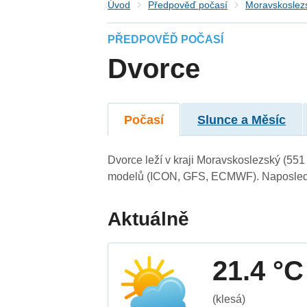
Úvod
Předpověď počasí
Moravskoslezs
PŘEDPOVĚĎ POČASÍ
Dvorce
Počasí
Slunce a Měsíc
Dvorce leží v kraji Moravskoslezský (551
modelů (ICON, GFS, ECMWF). Naposledy 
Aktuálně
21.4 °C
(klesá)