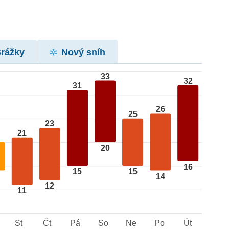
Srážky
Nový sníh
33
32
31
26
25
23
21
20
16
15
15
14
12
11
St
Čt
Pá
So
Ne
Po
Út