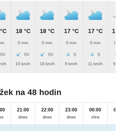
 °C
18 °C
18 °C
17 °C
17 °C
16 °C
mm
0 mm
0 mm
0 mm
0 mm
0 mm
SV
SV
SV
S
S
S
km/h
10 km/h
10 km/h
9 km/h
11 km/h
9 km/h
žek na 48 hodin
:00
21:00
22:00
23:00
00:00
01:00
es
dnes
dnes
dnes
zítra
zítra