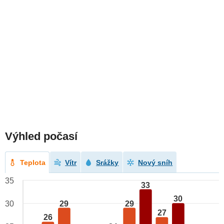
Výhled počasí
Teplota
Vítr
Srážky
Nový sníh
35
33
30
29
29
30
27
26