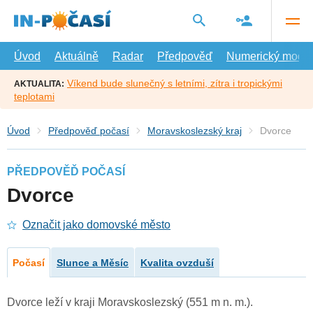
Přejít
na
hlavní
obsah
Úvod
Aktuálně
Radar
Předpověď
Numerický model
Víkend bude slunečný s letními, zítra i tropickými
AKTUALITA:
teplotami
Úvod
Předpověď počasí
Moravskoslezský kraj
Dvorce
PŘEDPOVĚĎ POČASÍ
Dvorce
Označit jako domovské město
Počasí
Slunce a Měsíc
Kvalita ovzduší
Dvorce leží v kraji Moravskoslezský (551 m n. m.).