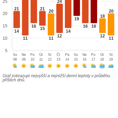
24
25
21
21
20
20
20
18
19
15
16
16
16
15
14
14
12
12
10
11
11
11
5
So
Ne
Po
Út
St
Čt
Pá
So
Ne
Po
Út
St
08
09
10
11
12
13
14
15
16
17
18
19
Graf zobrazuje nejvyšší a nejnižší denní teploty v průběhu
příštích dnů.