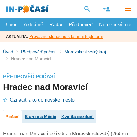
Přejít
na
hlavní
obsah
Úvod
Aktuálně
Radar
Předpověď
Numerický model
Převážně slunečno s letními teplotami
AKTUALITA:
Úvod
Předpověď počasí
Moravskoslezský kraj
Hradec nad Moravicí
PŘEDPOVĚĎ POČASÍ
Hradec nad Moravicí
Označit jako domovské město
Počasí
Slunce a Měsíc
Kvalita ovzduší
Hradec nad Moravicí leží v kraji Moravskoslezský (264 m n.