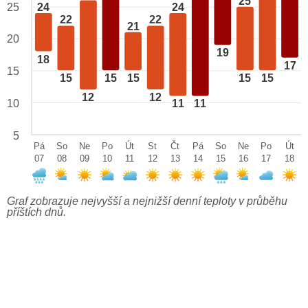
25
24
24
25
22
22
21
20
19
18
17
15
15
15
15
15
15
12
12
10
11
11
5
Pá
So
Ne
Po
Út
St
Čt
Pá
So
Ne
Po
Út
07
08
09
10
11
12
13
14
15
16
17
18
Graf zobrazuje nejvyšší a nejnižší denní teploty v průběhu
příštích dnů.