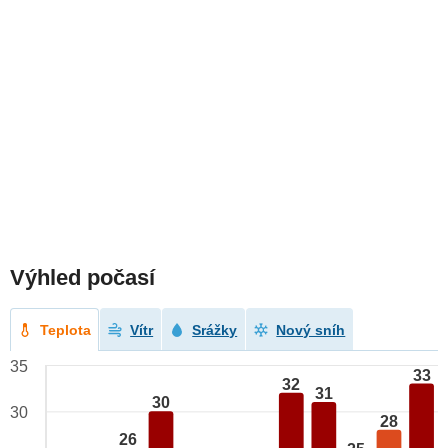
Výhled počasí
Teplota
Vítr
Srážky
Nový sníh
35
33
32
31
30
30
28
26